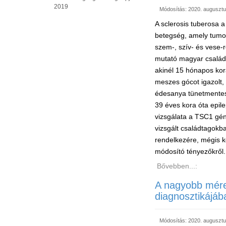
2019
Módosítás: 2020. augusztu
A sclerosis tuberosa
betegség, amely tumor
szem-, szív- és vese-
mutató magyar családot
akinél 15 hónapos kor
meszes gócot igazolt, 
édesanya tünetmentes
39 éves kora óta epile
vizsgálata a TSC1 gén
vizsgált családtagokb
rendelkezére, mégis ke
módosító tényezőkről. 
Bővebben...:
A nagyobb méret
diagnosztikájá
Módosítás: 2020. augusztu