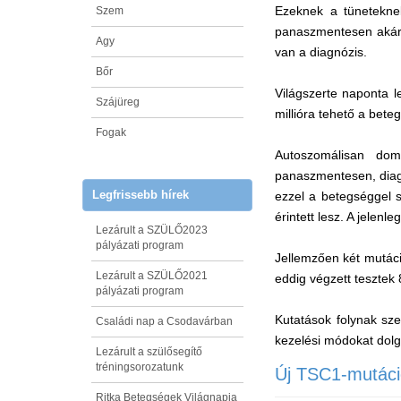
Ezeknek a tünetekne
Szem
panaszmentesen akár 
Agy
van a diagnózis.
Bőr
Világszerte naponta l
Szájüreg
millióra tehető a bet
Fogak
Autoszomálisan dom
panaszmentesen, diag
Legfrissebb hírek
ezzel a betegséggel 
érintett lesz. A jelenl
Lezárult a SZÜLŐ2023
pályázati program
Jellemzően két mutáci
Lezárult a SZÜLŐ2021
eddig végzett tesztek 
pályázati program
Kutatások folynak sz
Családi nap a Csodavárban
kezelési módokat dolg
Lezárult a szülősegítő
tréningsorozatunk
Új TSC1-mutáció
Ritka Betegségek Világnapja