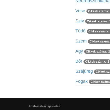
Neuropszichiátri
Vese
Cikkek száma:
Szív
Cikkek száma: 
Tüdő
Cikkek száma:
Szem
Cikkek száma
Agy
Cikkek száma: 2
Bőr
Cikkek száma: 2
Szájüreg
Cikkek s
Fogak
Cikkek száma
Adatkezelési tájékoztató