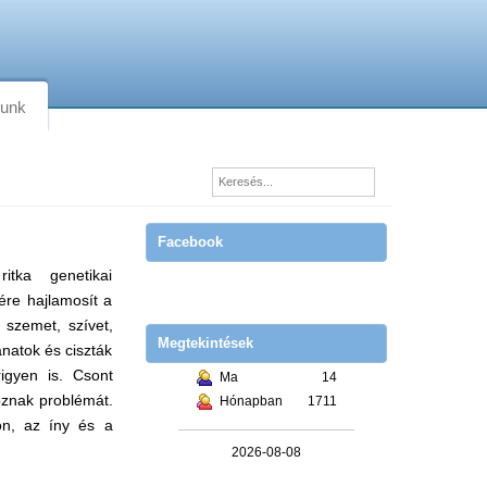
lunk
Facebook
tka genetikai
ére hajlamosít a
 szemet, szívet,
Megtekintések
anatok és ciszták
igyen is. Csont
Ma
14
oznak problémát.
Hónapban
1711
on, az íny és a
2026-08-08