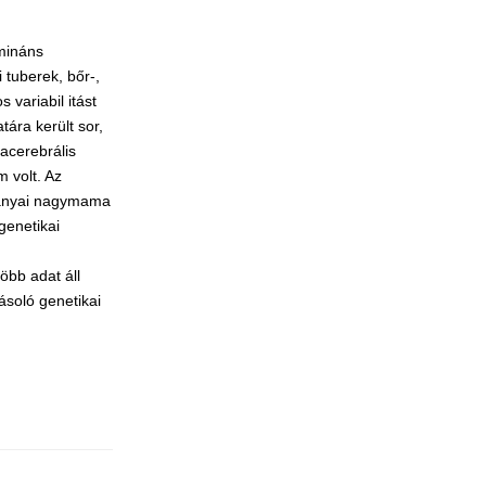
mináns
 tuberek, bőr-,
variabil itást
ára került sor,
acerebrális
 volt. Az
 anyai nagymama
genetikai
öbb adat áll
yásoló genetikai