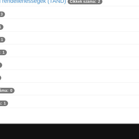
ai rendellenességek (TAND)
Cikkek száma: 2
 3
1
 1
: 1
záma: 0
: 1