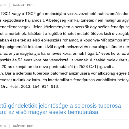
s 05.
Találatok: 1973
 a TSC1 vagy a TSC2 gén mutációjára visszavezethető autoszomális do
 képződésre hajlamosít. A betegség klinikai tünetei: nem malignus agyi
rendellenességek. Jelen közleményben a szerzők egy széles fenotípusos 
 ismertetnek. Elsőként a legtöbb tünetet mutató ötéves kisﬁ ú vizsgálat
ában észlelték az első epilepsziás rohamot, a koponya-MR számos intr
hipopigmentált foltokon kívül egyéb belszervi és neurológiai tünete nem
, az anyai nagybátyja hároméves kora, annak húga 17 éves kora, az
psziás és 52 éves kora óta vesecisztái is vannak. A család molekuláris 
 20-as exonjában de novo pontmutációt (c.2523 C>T) igazolt a
an. Bár a sclerosis tuberosa patomechanizmusára vonatkozólag egyre t
veset tudunk az intra- és interfamiliáris fenotípusos variabilitást befol
Orv. Hetil., 2013, 154, 914–918.
ű géndeletiók jelentősége a sclerosis tuberosa
ban: az első magyar esetek bemutatása
s 05.
Találatok: 1803