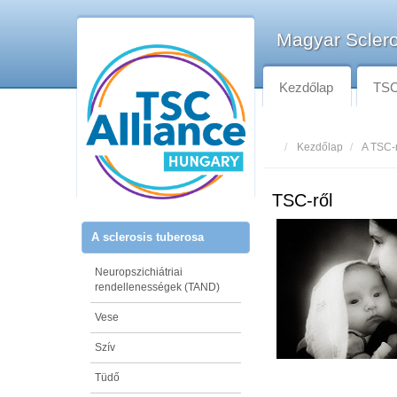
Magyar Sclero
Kezdőlap
TSC-
Kezdőlap
A TSC-
TSC-ről
A sclerosis tuberosa
Neuropszichiátriai
rendellenességek (TAND)
Vese
Szív
Tüdő