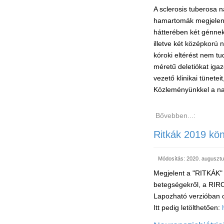
A sclerosis tuberosa n
hamartomák megjelené
hátterében két génnek
illetve két középkorú
kóroki eltérést nem tu
méretű deletiókat iga
vezető klinikai tünete
Közleményünkkel a nagy
Bővebben...:
Ritkák 2019 kö
Módosítás: 2020. augusztu
Megjelent a "RITKÁK" 
betegségekről, a RIRO
Lapozható verzióban o
Itt pedig letölthetően: