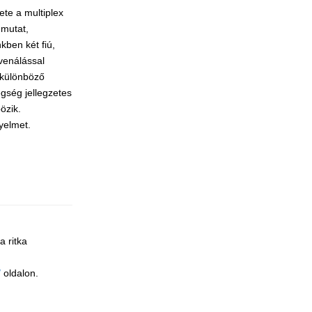
ete a multiplex
mutat,
kben két fiú,
venálással
l különböző
gség jellegzetes
özik.
yelmet.
a ritka
/
oldalon.