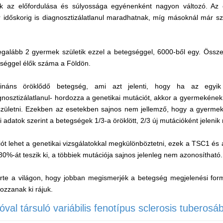
k az előfordulása és súlyossága egyénenként nagyon változó. Az
időskorig is diagnosztizálatlanul maradhatnak, míg másoknál már sz
egalább 2 gyermek születik ezzel a betegséggel, 6000-ből egy. Össze
egséggel élők száma a Földön.
ináns öröklődő betegség, ami azt jelenti, hogy ha az egyi
nosztizálatlanul- hordozza a genetikai mutációt, akkor a gyermekéne
születni. Ezekben az esetekben sajnos nem jellemző, hogy a gyerme
egi adatok szerint a betegségek 1/3-a öröklött, 2/3 új mutációként jelenik
ót lehet a genetikai vizsgálatokkal megkülönböztetni, ezek a TSC1 és
80%-át teszik ki, a többiek mutációja sajnos jelenleg nem azonosítható
erte a világon, hogy jobban megismerjék a betegség megjelenési for
ozzanak ki rájuk.
val társuló variábilis fenotípus sclerosis tuberosá