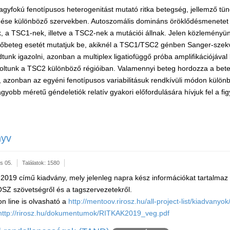
agyfokú fenotípusos heterogenitást mutató ritka betegség, jellemző tün
se különböző szervekben. Autoszomális domináns öröklődésmenetet 
, a TSC1-nek, illetve a TSC2-nek a mutációi állnak. Jelen közleményün
 nőbeteg esetét mutatjuk be, akiknél a TSC1/TSC2 génben Sanger-szek
dtunk igazolni, azonban a multiplex ligatiofüggő próba amplifikációjáva
zoltunk a TSC2 különböző régióiban. Valamennyi beteg hordozza a bete
it, azonban az egyéni fenotípusos variabilitásuk rendkívüli módon különb
obb méretű géndeletiók relatív gyakori előfordulására hívjuk fel a fig
nyv
s 05.
Találatok: 1580
2019 című kiadvány, mely jelenleg napra kész információkat tartalmaz 
SZ szövetségről és a tagszervezetekről.
n line is olvasható a
http://mentoov.rirosz.hu/all-project-list/kiadvanyok
http://rirosz.hu/dokumentumok/RITKAK2019_veg.pdf