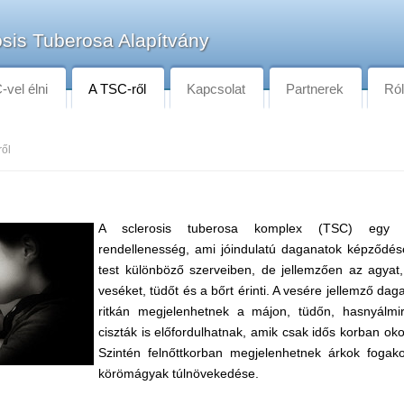
sis Tuberosa Alapítvány
vel élni
A TSC-ről
Kapcsolat
Partnerek
Ró
ről
A sclerosis tuberosa komplex (TSC) egy ri
rendellenesség, ami jóindulatú daganatok képződés
test különböző szerveiben, de jellemzően az agyat,
veséket, tüdőt és a bőrt érinti. A vesére jellemző dag
ritkán megjelenhetnek a májon, tüdőn, hasnyálmir
ciszták is előfordulhatnak, amik csak idős korban ok
Szintén felnőttkorban megjelenhetnek árkok fogak
körömágyak túlnövekedése.