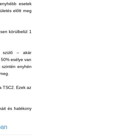
 enyhébb esetek
ületés előtt meg
sen körülbelül 1
k szülő – akár
k 50% esélye van
k szintén enyhén
 meg.
 a TSC2. Ezek az
.
máit és hatékony
ban