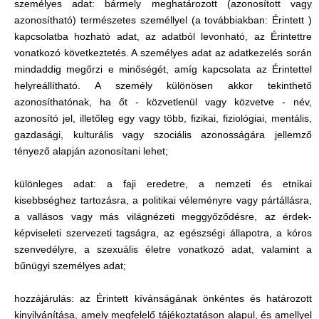
személyes adat: bármely meghatározott (azonosított vagy
azonosítható) természetes személlyel (a továbbiakban: Érintett )
kapcsolatba hozható adat, az adatból levonható, az Érintettre
vonatkozó következtetés. A személyes adat az adatkezelés során
mindaddig megőrzi e minőségét, amíg kapcsolata az Érintettel
helyreállítható. A személy különösen akkor tekinthető
azonosíthatónak, ha őt - közvetlenül vagy közvetve - név,
azonosító jel, illetőleg egy vagy több, fizikai, fiziológiai, mentális,
gazdasági, kulturális vagy szociális azonosságára jellemző
tényező alapján azonosítani lehet;
különleges adat: a faji eredetre, a nemzeti és etnikai
kisebbséghez tartozásra, a politikai véleményre vagy pártállásra,
a vallásos vagy más világnézeti meggyőződésre, az érdek-
képviseleti szervezeti tagságra, az egészségi állapotra, a kóros
szenvedélyre, a szexuális életre vonatkozó adat, valamint a
bűnügyi személyes adat;
hozzájárulás: az Érintett kívánságának önkéntes és határozott
kinyilvánítása, amely megfelelő tájékoztatáson alapul, és amellyel