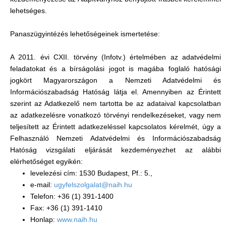
lehetséges.
Panaszügyintézés lehetőségeinek ismertetése:
A 2011. évi CXII. törvény (Infotv.) értelmében az adatvédelmi
feladatokat és a bírságolási jogot is magába foglaló hatósági
jogkört Magyarországon a Nemzeti Adatvédelmi és
Információszabadság Hatóság látja el. Amennyiben az Érintett
szerint az Adatkezelő nem tartotta be az adataival kapcsolatban
az adatkezelésre vonatkozó törvényi rendelkezéseket, vagy nem
teljesített az Érintett adatkezeléssel kapcsolatos kérelmét, úgy a
Felhasználó Nemzeti Adatvédelmi és Információszabadság
Hatóság vizsgálati eljárását kezdeményezhet az alábbi
elérhetőséget egyikén:
levelezési cím: 1530 Budapest, Pf.: 5.,
e-mail:
ugyfelszolgalat@naih.hu
Telefon: +36 (1) 391-1400
Fax: +36 (1) 391-1410
Honlap:
www.naih.hu