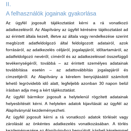
II.
A felhasználók jogainak gyakorlása
Az ügyfél jogosult tájékoztatást kérni a rá vonatkozó
adatkezelésről. Az Alapítvány az ügyfél kérésére tájékoztatást ad
az érintett általa kezelt, illetve az általa vagy rendelkezése szerint
megbízott adatfeldolgozó által feldolgozott adatairól, azok
forrásáról, az adatkezelés céljáról, jogalapjáról, időtartamáról, az
adatfeldolgozó nevéről, címéről és az adatkezeléssel összefüggő
tevékenységéről, továbbá – az érintett személyes adatainak
továbbítása esetén – az adattovábbítás jogalapjáról és
címzettjéről. Az Alapítvány a kérelem benyújtásától számított
lehető legrövidebb idő alatt, legfeljebb azonban 30 napon belül
írásban adja meg a kért tájékoztatást.
Az ügyfél bármikor jogosult a helytelenül rögzített adatainak
helyesbítését kérni. A helytelen adatok kijavítását az ügyfél az
Alapítványnál kezdeményezheti.
Az ügyfél jogosult kérni a rá vonatkozó adatok törlését vagy
zárolását az önkéntes adatkezelés vonatkozásában. A törlés
kezdeményezése az Alapítványhoz benyújtott írásbeli kérelemmel