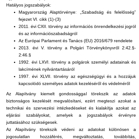
Hatályos jogszabályok:
Magyarország Alaptörvénye: „Szabadság és felelősség”
fejezet VI. cikk (1)-(3)
2011. évi CXII. törvény az információs önrendelkezési jogról
és az információszabadságról
Az Európai Parlament és Tanács (EU) 2016/679 rendelete
2013. évi V. törvény a Polgári Törvénykönyvről 2:42.§-
2:46.§
1992. évi LXVI. törvény a polgárok személyi adatainak és
lakcímének nyilvántartásáról
1997. évi XLVII. törvény az egészségügyi és a hozzájuk
kapcsolódó személyes adatok kezeléséről és védelméről
Az Alapítvány kiemelt gondossággal törekszik az adatok
biztonságos kezelését megvalósítani, ezért megteszi azokat a
technikai és szervezési intézkedéseket és kialakítja azokat az
eljárási szabályokat, amelyek a jogszabályok érvényre
juttatásához szükségesek.
Az Alapítvány törekszik védeni az adatokat különösen a
jogosulatlan hozzáférés, megváltoztatás, továbbítás,