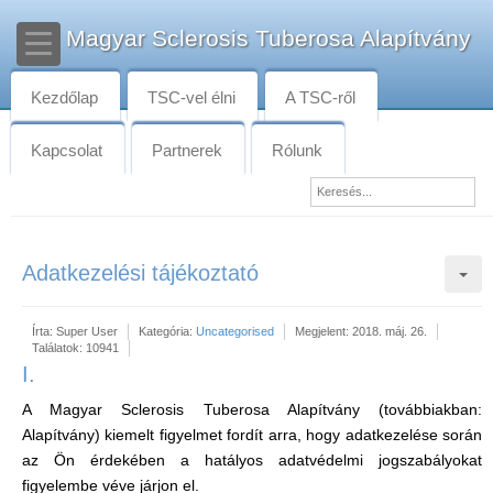
Magyar Sclerosis Tuberosa Alapítvány
Kezdőlap
TSC-vel élni
A TSC-ről
Kapcsolat
Partnerek
Rólunk
Adatkezelési tájékoztató
Írta:
Super User
Kategória:
Uncategorised
Megjelent: 2018. máj. 26.
Találatok: 10941
I.
A Magyar Sclerosis Tuberosa Alapítvány (továbbiakban:
Alapítvány) kiemelt figyelmet fordít arra, hogy adatkezelése során
az Ön érdekében a hatályos adatvédelmi jogszabályokat
figyelembe véve járjon el.