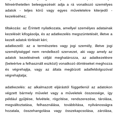
félreérthetetlen beleegyezését adja a rá vonatkozó személyes
adatok - teljes körű vagy egyes műveletekre kiterjedő -
kezeléséhez;
tiltakozás: az Érintett nyilatkozata, amellyel személyes adatainak
kezelését kifogásolja, és az adatkezelés megszüntetését, illetve a
kezelt adatok törlését kéri;
adatkezelő: az a természetes vagy jogi személy, illetve jogi
személyiséggel nem rendelkező szervezet, aki vagy amely az
adatok kezelésének célját meghatározza, az adatkezelésre
(beleértve a felhasznált eszközt) vonatkozó döntéseket meghozza
és végrehajtja, vagy az általa megbízott adatfeldolgozóval
végrehajtatja;
adatkezelés: az alkalmazott eljárástól függetlenül az adatokon
végzett bármely művelet vagy a műveletek összessége, így
például gyűjtése, felvétele, rögzítése, rendszerezése, tárolása,
megváltoztatása, felhasználása, továbbítása, nyilvánosságra
hozatala, összehangolása vagy összekapcsolása, zárolása,