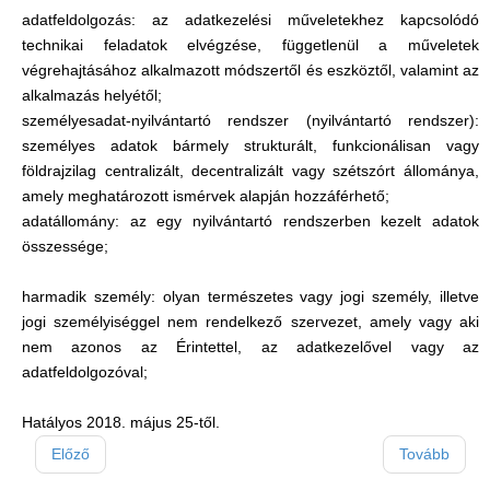
adatfeldolgozás: az adatkezelési műveletekhez kapcsolódó
technikai feladatok elvégzése, függetlenül a műveletek
végrehajtásához alkalmazott módszertől és eszköztől, valamint az
alkalmazás helyétől;
személyesadat-nyilvántartó rendszer (nyilvántartó rendszer):
személyes adatok bármely strukturált, funkcionálisan vagy
földrajzilag centralizált, decentralizált vagy szétszórt állománya,
amely meghatározott ismérvek alapján hozzáférhető;
adatállomány: az egy nyilvántartó rendszerben kezelt adatok
összessége;
harmadik személy: olyan természetes vagy jogi személy, illetve
jogi személyiséggel nem rendelkező szervezet, amely vagy aki
nem azonos az Érintettel, az adatkezelővel vagy az
adatfeldolgozóval;
Hatályos 2018. május 25-től.
Előző
Tovább