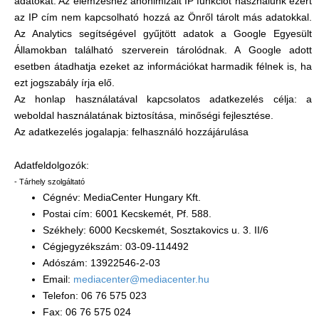
adatokat. Az elemzéshez anonimizált IP funkciót használunk ezért
az IP cím nem kapcsolható hozzá az Önről tárolt más adatokkal.
Az Analytics segítségével gyűjtött adatok a Google Egyesült
Államokban található szerverein tárolódnak. A Google adott
esetben átadhatja ezeket az információkat harmadik félnek is, ha
ezt jogszabály írja elő.
Az honlap használatával kapcsolatos adatkezelés célja: a
weboldal használatának biztosítása, minőségi fejlesztése.
Az adatkezelés jogalapja: felhasználó hozzájárulása
Adatfeldolgozók:
- Tárhely szolgáltató
Cégnév: MediaCenter Hungary Kft.
Postai cím: 6001 Kecskemét, Pf. 588.
Székhely: 6000 Kecskemét, Sosztakovics u. 3. II/6
Cégjegyzékszám: 03-09-114492
Adószám: 13922546-2-03
Email:
mediacenter@mediacenter.hu
Telefon: 06 76 575 023
Fax: 06 76 575 024