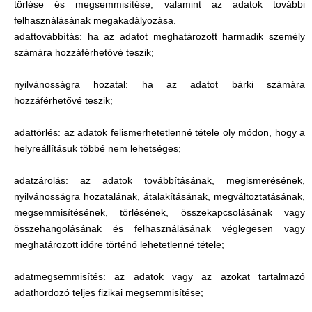
törlése és megsemmisítése, valamint az adatok további
felhasználásának megakadályozása.
adattovábbítás: ha az adatot meghatározott harmadik személy
számára hozzáférhetővé teszik;
nyilvánosságra hozatal: ha az adatot bárki számára
hozzáférhetővé teszik;
adattörlés: az adatok felismerhetetlenné tétele oly módon, hogy a
helyreállításuk többé nem lehetséges;
adatzárolás: az adatok továbbításának, megismerésének,
nyilvánosságra hozatalának, átalakításának, megváltoztatásának,
megsemmisítésének, törlésének, összekapcsolásának vagy
összehangolásának és felhasználásának véglegesen vagy
meghatározott időre történő lehetetlenné tétele;
adatmegsemmisítés: az adatok vagy az azokat tartalmazó
adathordozó teljes fizikai megsemmisítése;