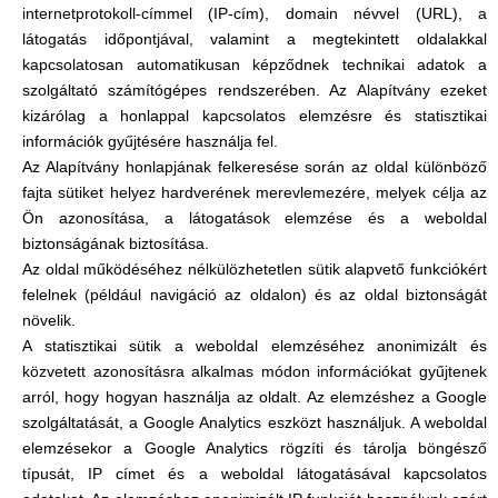
internetprotokoll-címmel (IP-cím), domain névvel (URL), a
látogatás időpontjával, valamint a megtekintett oldalakkal
kapcsolatosan automatikusan képződnek technikai adatok a
szolgáltató számítógépes rendszerében. Az Alapítvány ezeket
kizárólag a honlappal kapcsolatos elemzésre és statisztikai
információk gyűjtésére használja fel.
Az Alapítvány honlapjának felkeresése során az oldal különböző
fajta sütiket helyez hardverének merevlemezére, melyek célja az
Ön azonosítása, a látogatások elemzése és a weboldal
biztonságának biztosítása.
Az oldal működéséhez nélkülözhetetlen sütik alapvető funkciókért
felelnek (például navigáció az oldalon) és az oldal biztonságát
növelik.
A statisztikai sütik a weboldal elemzéséhez anonimizált és
közvetett azonosításra alkalmas módon információkat gyűjtenek
arról, hogy hogyan használja az oldalt. Az elemzéshez a Google
szolgáltatását, a Google Analytics eszközt használjuk. A weboldal
elemzésekor a Google Analytics rögzíti és tárolja böngésző
típusát, IP címet és a weboldal látogatásával kapcsolatos