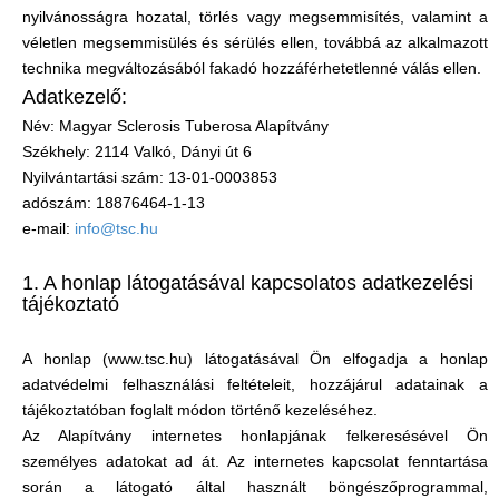
nyilvánosságra hozatal, törlés vagy megsemmisítés, valamint a
véletlen megsemmisülés és sérülés ellen, továbbá az alkalmazott
technika megváltozásából fakadó hozzáférhetetlenné válás ellen.
Adatkezelő:
Név: Magyar Sclerosis Tuberosa Alapítvány
Székhely: 2114 Valkó, Dányi út 6
Nyilvántartási szám: 13-01-0003853
adószám: 18876464-1-13
e-mail:
info@tsc.hu
1. A honlap látogatásával kapcsolatos adatkezelési
tájékoztató
A honlap (www.tsc.hu) látogatásával Ön elfogadja a honlap
adatvédelmi felhasználási feltételeit, hozzájárul adatainak a
tájékoztatóban foglalt módon történő kezeléséhez.
Az Alapítvány internetes honlapjának felkeresésével Ön
személyes adatokat ad át. Az internetes kapcsolat fenntartása
során a látogató által használt böngészőprogrammal,