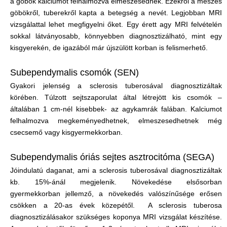
a göbök kalciumot felhalmozva elmeszesednek. Ezekről a meszes
göbökről, tuberekről kapta a betegség a nevét. Legjobban MRI
vizsgálattal lehet megfigyelni őket. Egy érett agy MRI felvételén
sokkal látványosabb, könnyebben diagnosztizálható, mint egy
kisgyerekén, de igazából már újszülött korban is felismerhető.
Subependymalis csomók (SEN)
Gyakori jelenség a sclerosis tuberosával diagnosztizáltak
körében. Túlzott sejtszaporulat által létrejött kis csomók –
általában 1 cm-nél kisebbek- az agykamrák falában. Kalciumot
felhalmozva megkeményedhetnek, elmeszesedhetnek még
csecsemő vagy kisgyermekkorban.
Subependymalis óriás sejtes asztrocitóma (SEGA)
Jóindulatú daganat, ami a sclerosis tuberosával diagnosztizáltak
kb. 15%-ánál megjelenik. Növekedése elsősorban
gyermekkorban jellemző, a növekedés valószínűsége erősen
csökken a 20-as évek közepétől. A sclerosis tuberosa
diagnosztizálásakor szükséges koponya MRI vizsgálat készítése.