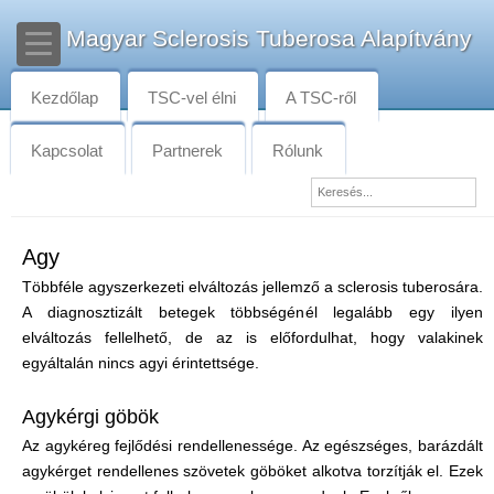
Magyar Sclerosis Tuberosa Alapítvány
Kezdőlap
TSC-vel élni
A TSC-ről
Kapcsolat
Partnerek
Rólunk
Agy
Többféle agyszerkezeti elváltozás jellemző a sclerosis tuberosára.
A diagnosztizált betegek többségénél legalább egy ilyen
elváltozás fellelhető, de az is előfordulhat, hogy valakinek
egyáltalán nincs agyi érintettsége.
Agykérgi göbök
Az agykéreg fejlődési rendellenessége. Az egészséges, barázdált
agykérget rendellenes szövetek göböket alkotva torzítják el. Ezek