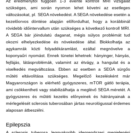
Az eredménytől függően 1-3 évente kontroll MRI vizsgálat
szükséges, ami során nyomon lehet követni az esetleges
változásokat, pl. SEGA növekedést. A SEGA növekedése esetén a
kezelőorvos döntése alapján előfordulhat, hogy a korábbinál
rövidebb időintervallum után szükséges a következő kontroll MRI.
A SEGA bár jóindulatú daganat, mégis súlyos problémát tud
okozni elhelyezkedése és növekedése által. Blokkolhatja az
agykamrák közti folyadékáramlást, ezáltal megnövelve a
koponyaűri nyomást. Ennek tünetei lehetnek: hányinger, hányás,
fejfájás, látásproblémák, valamint az étvágy, a hangulat és a
viselkedés megváltozása. Ebben az esetben a SEGA sürgős
műtéti eltávolítása szükséges. Megelőző kezelésként már
Magyarországon is elérhető gyógyszeres, mTOR gátló terápia,
ami csökkentheti vagy stabilizálhatja a meglévő SEGA méretét. A
gyógyszeres és műtéti kezelés előnyeinek és hátrányainak a
mérlegelését sclerosis tuberosában jártas neurológussal érdemes
alaposan átbeszélni.
Epilepszia
A sclerosis tuberosa leggyakoribb idegrendszeri megjelenési