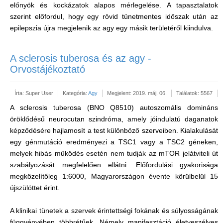
előnyök és kockázatok alapos mérlegelése. A tapasztalatok
szerint előfordul, hogy egy rövid tünetmentes időszak után az
epilepszia újra megjelenik az agy egy másik területéről kiindulva.
A sclerosis tuberosa és az agy -
Orvostájékoztató
Írta:
Super User
Kategória:
Agy
Megjelent: 2019. máj. 06.
Találatok: 5567
A sclerosis tuberosa (BNO Q8510) autoszomális domináns
öröklődésű neurocutan szindróma, amely jóindulatú daganatok
képződésére hajlamosít a test különböző szerveiben. Kialakulását
egy génmutáció eredményezi a TSC1 vagy a TSC2 géneken,
melyek hibás működés esetén nem tudják az mTOR jelátviteli út
szabályozását megfelelően ellátni. Előfordulási gyakorisága
megközelítőleg 1:6000, Magyarországon évente körülbelül 15
újszülöttet érint.
A klinikai tünetek a szervek érintettségi fokának és súlyosságának
függvényében többrétűek. Némely manifesztáció életveszélyes