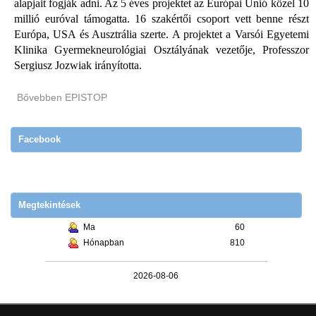
alapjait fogják adni.
Az 5 éves projektet az Európai Unió közel 10
millió euróval támogatta. 16 szakértői csoport vett benne részt
Európa, USA és Ausztrália szerte. A projektet a Varsói Egyetemi
Klinika Gyermekneurológiai Osztályának vezetője, Professzor
Sergiusz Jozwiak irányította.
Bővebben EPISTOP
Facebook
Megtekintések
Ma
60
Hónapban
810
2026-08-06