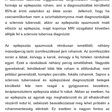
formája az epilepsziás roham, ami a diagnosztizáltak körülbelül
85%-át érinti valamikor az élete során. Jellemző, hogy ha
csecsemőkorban nem a szívrhabdomyoma miatt diagnosztizálják
a sclerosis tuberosát, akkor az epilepsziás spazmusok miatt
először az epilepszia, majd koponya MRI vizsgálatot követően
állítják fel a sclerosis tuberosa diagnózist.
Az epilepsziás spazmusok ritmikusan ismétlődő, néhány
másodpercig tartó izomfeszüléssel járó rohamok. Az izomfeszülés
során a lábak, és/vagy a karok, és/vagy a fej hirtelen rándulnak
egyet. Ezek a rándulások néhány percig ismétlődnek. Nagyobb
gyerekeknél, felnőtteknél több féle roham is előfordulhat, mint
például generalizált, komplex parciális, fokális rohamok. Sajnos a
sclerosis tuberosával és epilepsziával diagnosztizált betegek
körülbelül fele nem reagál a gyógyszeres kezelésre,
terápiarezisztens epilepszia alakul ki náluk. Abban az esetben, ha
az epilepszia az agynak egy meghatározott és jól elhatárolható
részéről indul ki, sebészeti beavatkozással meg lehet próbálni a
rohammentesség elérését. Ez esetben is nagyon fontos az