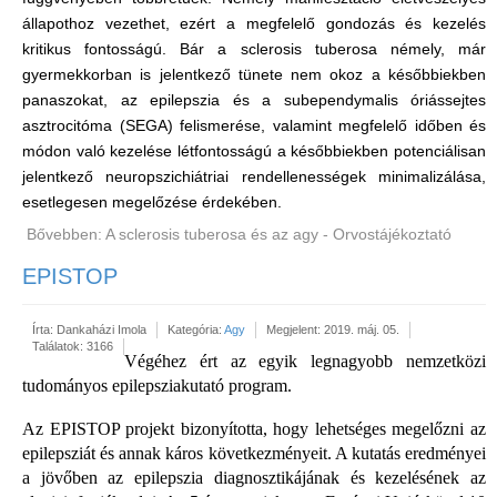
állapothoz vezethet, ezért a megfelelő gondozás és kezelés
kritikus fontosságú. Bár a sclerosis tuberosa némely, már
gyermekkorban is jelentkező tünete nem okoz a későbbiekben
panaszokat, az epilepszia és a subependymalis óriássejtes
asztrocitóma (SEGA) felismerése, valamint megfelelő időben és
módon való kezelése létfontosságú a későbbiekben potenciálisan
jelentkező neuropszichiátriai rendellenességek minimalizálása,
esetlegesen megelőzése érdekében.
Bővebben: A sclerosis tuberosa és az agy - Orvostájékoztató
EPISTOP
Írta:
Dankaházi Imola
Kategória:
Agy
Megjelent: 2019. máj. 05.
Találatok: 3166
Végéhez ért az egyik legnagyobb nemzetközi
tudományos epilepsziakutató program.
Az EPISTOP projekt bizonyította, hogy lehetséges megelőzni az
epilepsziát és annak káros következményeit. A kutatás eredményei
a jövőben az epilepszia diagnosztikájának és kezelésének az