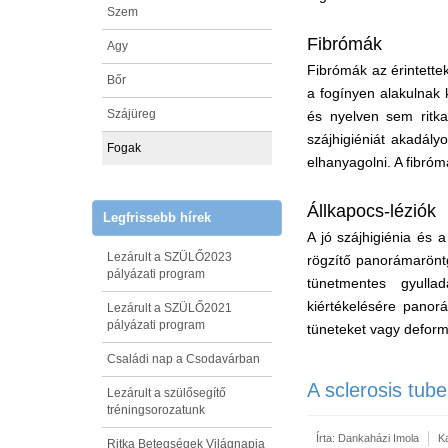
Szem
Fibrómák
Agy
Fibrómák az érintette
Bőr
a fogínyen alakulnak 
Szájüreg
és nyelven sem ritka
szájhigiéniát akadály
Fogak
elhanyagolni. A fibrómá
Állkapocs-léziók
Legfrissebb hírek
A jó szájhigiénia és 
Lezárult a SZÜLŐ2023
rögzítő panorámaröntg
pályázati program
tünetmentes gyulla
kiértékelésére panor
Lezárult a SZÜLŐ2021
pályázati program
tüneteket vagy deform
Családi nap a Csodavárban
A sclerosis tub
Lezárult a szülősegítő
tréningsorozatunk
Írta:
Dankaházi Imola
K
Ritka Betegségek Világnapja