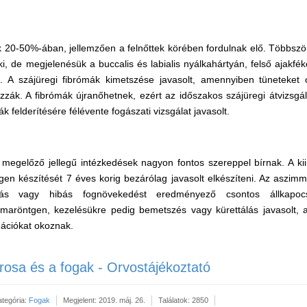
k 20-50%-ában, jellemzően a felnőttek körében fordulnak elő. Többszö
ki, de megjelenésük a buccalis és labialis nyálkahártyán, felső ajakfé
. A szájüregi fibrómák kimetszése javasolt, amennyiben tüneteket
ozzák. A fibrómák újranőhetnek, ezért az időszakos szájüregi átvizsg
k felderítésére félévente fogászati vizsgálat javasolt.
a megelőző jellegű intézkedések nagyon fontos szereppel bírnak. A kiin
en készítését 7 éves korig bezárólag javasolt elkészíteni. Az aszimm
dás vagy hibás fognövekedést eredményező csontos állkapocs
ámaröntgen, kezelésükre pedig bemetszés vagy kürettálás javasolt,
ációkat okoznak.
erosa és a fogak - Orvostájékoztató
ategória:
Fogak
Megjelent: 2019. máj. 26.
Találatok: 2850