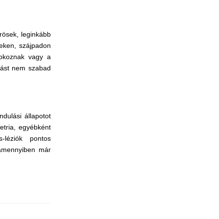
rösek, leginkább
keken, szájpadon
 okoznak vagy a
álást nem szabad
dulási állapotot
etria, egyébként
-léziók pontos
 amennyiben már