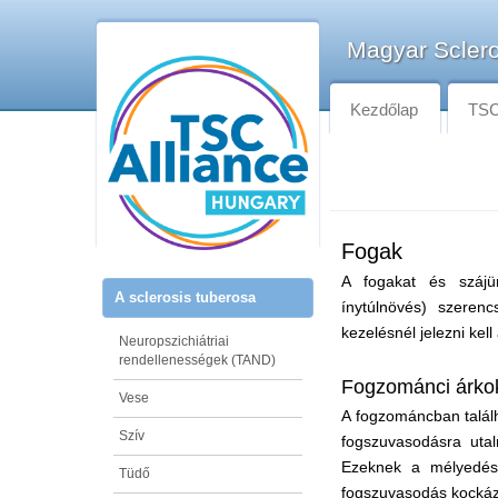
Magyar Sclero
Kezdőlap
TSC-
Fogak
A fogakat és szájür
A sclerosis tuberosa
ínytúlnövés) szeren
kezelésnél jelezni kel
Neuropszichiátriai
rendellenességek (TAND)
Fogzománci árko
Vese
A fogzománcban talál
Szív
fogszuvasodásra utal
Ezeknek a mélyedés
Tüdő
fogszuvasodás kockáz