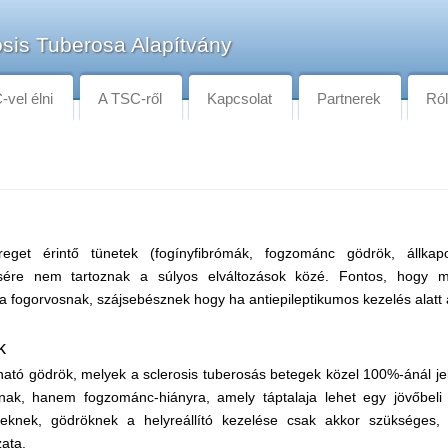
sis Tuberosa Alapítvány
vel élni
A TSC-ről
Kapcsolat
Partnerek
Ró
eget érintő tünetek (fogínyfibrómák, fogzománc gödrök, állkapo
csére nem tartoznak a súlyos elváltozások közé. Fontos, hogy m
l a fogorvosnak, szájsebésznek hogy ha antiepileptikumos kezelés alatt á
k
ható gödrök, melyek a sclerosis tuberosás betegek közel 100%-ánál j
nak, hanem fogzománc-hiányra, amely táptalaja lehet egy jövőbeli
eknek, gödröknek a helyreállító kezelése csak akkor szükséges
ata.