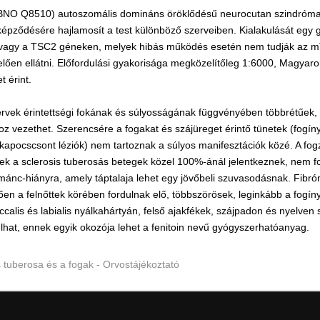
 (BNO Q8510) autoszomális domináns öröklődésű neurocutan szindróm
képződésére hajlamosít a test különböző szerveiben. Kialakulását egy
agy a TSC2 géneken, melyek hibás működés esetén nem tudják az mTO
lően ellátni. Előfordulási gyakorisága megközelítőleg 1:6000, Magyar
t érint.
szervek érintettségi fokának és súlyosságának függvényében többrétűek,
oz vezethet. Szerencsére a fogakat és szájüreget érintő tünetek (fogín
kapocscsont léziók) nem tartoznak a súlyos manifesztációk közé. A f
yek a sclerosis tuberosás betegek közel 100%-ánál jelentkeznek, nem 
ánc-hiányra, amely táptalaja lehet egy jövőbeli szuvasodásnak. Fibr
en a felnőttek körében fordulnak elő, többszörösek, leginkább a fogíny
alis és labialis nyálkahártyán, felső ajakfékek, szájpadon és nyelven 
ulhat, ennek egyik okozója lehet a fenitoin nevű gyógyszerhatóanyag.
 tuberosa és a fogak - Orvostájékoztató