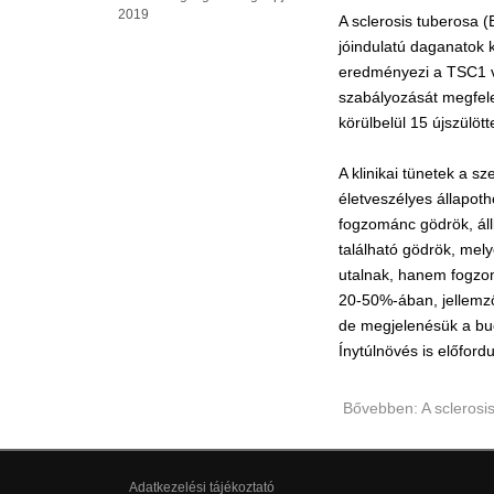
2019
A sclerosis tuberosa
jóindulatú daganatok 
eredményezi a TSC1 v
szabályozását megfele
körülbelül 15 újszülötte
A klinikai tünetek a 
életveszélyes állapoth
fogzománc gödrök, áll
található gödrök, mel
utalnak, hanem fogzom
20-50%-ában, jellemző
de megjelenésük a bucc
Ínytúlnövés is előford
Bővebben: A sclerosis
Adatkezelési tájékoztató