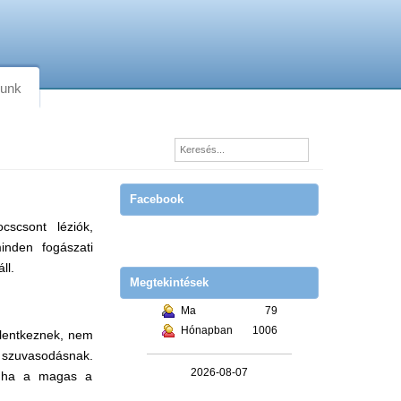
lunk
Facebook
cscsont léziók,
inden fogászati
ll.
Megtekintések
Ma
79
Hónapban
1006
elentkeznek, nem
 szuvasodásnak.
2026-08-07
, ha a magas a