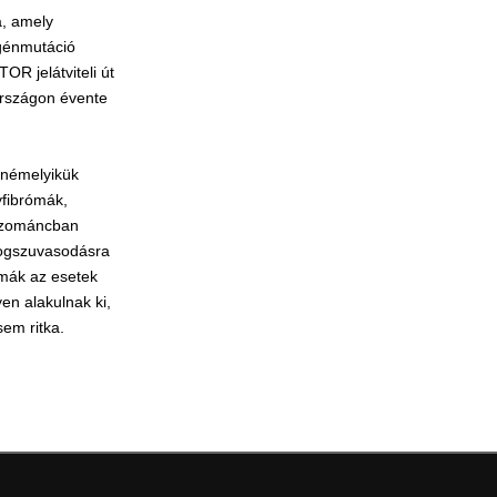
a, amely
 génmutáció
R jelátviteli út
országon évente
 némelyikük
yfibrómák,
ogzománcban
fogszuvasodásra
ómák az esetek
en alakulnak ki,
sem ritka.