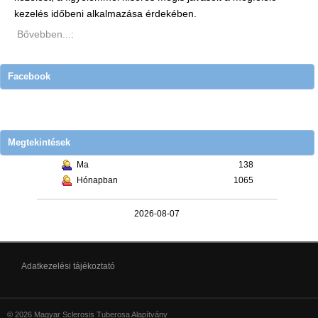
kezelés időbeni alkalmazása érdekében.
Bővebben...:
Facebook
Megtekintések
Ma
138
Hónapban
1065
2026-08-07
Adatkezelési tájékoztató
© 2026 Magyar Sclerosis Tuberosa Alapítvány