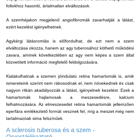
foltokhoz hasonló, ártalmatlan elváltozások.
A szemhéjakon megjelenő angiofibromák zavarhatják a látást,
ezért kezelést igényelhetnek.
Agykérgi látásromlás is előfordulhat, de ezt nem a szem
elváltozása okozza, hanem az agy tuberosához köthető működési
zavara, aminek következtében az agy nem képes a szem által
közvetített információ megfelelő feldolgozására.
Kialakulhatnak a szemen jóindulatú retina hamartomák is, amik
ismereteink szerint nem rákosodnak el, nem növekednek és csak
nagyon ritkán akadályozzák a látást, igényelnek kezelést. Ezek a
hamartomák hajlamosak a meszesedésre, kalcium
felhalmozására. Az elmeszesedet retina hamartomák jellemzően
eperfára emlékeztető formát vesznek fel, míg a meszet még nem
tartalmazóak sima felszínűek.
A sclerosis tuberosa és a szem -
Orvostájékoztató