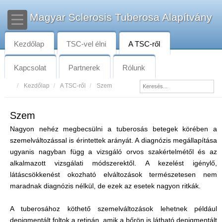
Magyar Sclerosis Tuberosa Alapítvány
Kezdőlap
TSC-vel élni
A TSC-ről
Kapcsolat
Partnerek
Rólunk
Kezdőlap
A TSC-ről
Szem
Szem
Nagyon nehéz megbecsülni a tuberosás betegek körében a
szemelváltozással is érintettek arányát. A diagnózis megállapítása
ugyanis nagyban függ a vizsgáló orvos szakértelmétől és az
alkalmazott vizsgálati módszerektől. A kezelést igénylő,
látáscsökkenést okozható elváltozások természetesen nem
maradnak diagnózis nélkül, de ezek az esetek nagyon ritkák.
A tuberosához köthető szemelváltozások lehetnek például
depigmentált foltok a retinán, amik a bőrön is látható depigmentált