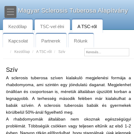
Magyar Sclerosis Tuberosa Alapítvány
Kezdőlap
TSC-vel élni
A TSC-ről
Kapcsolat
Partnerek
Rólunk
Kezdőlap
A TSC-ről
Szív
Szív
A sclerosis tuberosa szíven kialakuló megjelenési formája a
rhabdomyoma, ami szintén egy jóindulatú daganat. Megjelenhet
önállóan és csoportosan is, méretük általában újszülött korban a
legnagyobb. A terhesség második felében már kialakulhat a
babák szívén. A sclerosis tuberosás babák és gyermekek
körülbelül 50%-ánál figyelhető meg.
A rhabdomyomák általában nem okoznak egészségügyi
problémát. Többségük csökken vagy teljesen eltűnik az első 1-2
évben. Nagyon ritkán előfordulhat, hogy stagnálnak, újak jelennek