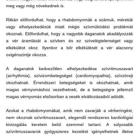
meg vagy még növekednek is.
Ritkán előfordulhat, hogy a rhabdomyomák a számuk, méretük
vagy elhelyezkedésük miatt mégis szívműködési problémát
okoznak. Előfordulhat, hogy a nagyobb daganatok akadályozzák
a vér áramlását a szívben és ez szívelégtelenséget vagy
elkékülést okoz. Ilyenkor a bőr elkékülését a vér alacsony
oxigénszintje okozza.
A daganatok kedvezőtlen elhelyezkedése szívritmuszavart
(arrhythmia), szívizombetegséget (cardiomyopathia), szívzörejt
okozhatnak. Érrendszeri betegségeket is okozhatnak, amik
magas vérnyomáshoz vezethetnek, de a betegségre jellemző
magas vérnyomás elsősorban a vesék elváltozásaiból adódik.
Azokat a rhabdomyomákat, amik nem zavarják a vérkeringést,
nem okoznak szívritmuszavart, elegendő rendszeres kardiológiai
kivizsgálás keretein belül szemmel tartani. A súlyosabb
szívritmuszavarok gyógyszeres kezelést igényelhetnek illetve