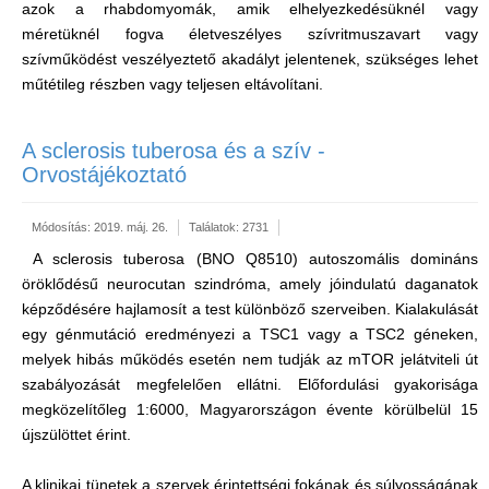
azok a rhabdomyomák, amik elhelyezkedésüknél vagy
méretüknél fogva életveszélyes szívritmuszavart vagy
szívműködést veszélyeztető akadályt jelentenek, szükséges lehet
műtétileg részben vagy teljesen eltávolítani.
A sclerosis tuberosa és a szív -
Orvostájékoztató
Módosítás: 2019. máj. 26.
Találatok: 2731
A sclerosis tuberosa (BNO Q8510) autoszomális domináns
öröklődésű neurocutan szindróma, amely jóindulatú daganatok
képződésére hajlamosít a test különböző szerveiben. Kialakulását
egy génmutáció eredményezi a TSC1 vagy a TSC2 géneken,
melyek hibás működés esetén nem tudják az mTOR jelátviteli út
szabályozását megfelelően ellátni. Előfordulási gyakorisága
megközelítőleg 1:6000, Magyarországon évente körülbelül 15
újszülöttet érint.
A klinikai tünetek a szervek érintettségi fokának és súlyosságának