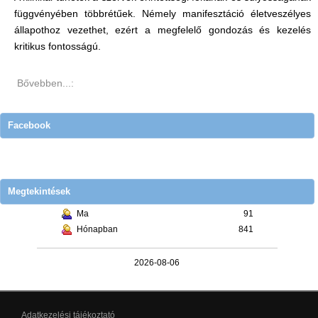
függvényében többrétűek. Némely manifesztáció életveszélyes
állapothoz vezethet, ezért a megfelelő gondozás és kezelés
kritikus fontosságú.
Bővebben...:
Facebook
Megtekintések
Ma
91
Hónapban
841
2026-08-06
Adatkezelési tájékoztató