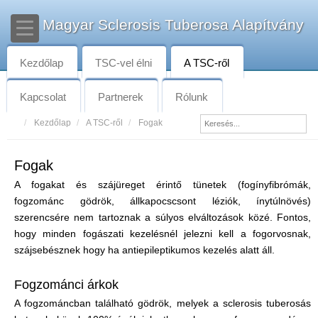
Magyar Sclerosis Tuberosa Alapítvány
Kezdőlap
TSC-vel élni
A TSC-ről
Kapcsolat
Partnerek
Rólunk
Kezdőlap
A TSC-ről
Fogak
Fogak
A fogakat és szájüreget érintő tünetek (fogínyfibrómák,
fogzománc gödrök, állkapocscsont léziók, ínytúlnövés)
szerencsére nem tartoznak a súlyos elváltozások közé. Fontos,
hogy minden fogászati kezelésnél jelezni kell a fogorvosnak,
szájsebésznek hogy ha antiepileptikumos kezelés alatt áll.
Fogzománci árkok
A fogzománcban található gödrök, melyek a sclerosis tuberosás