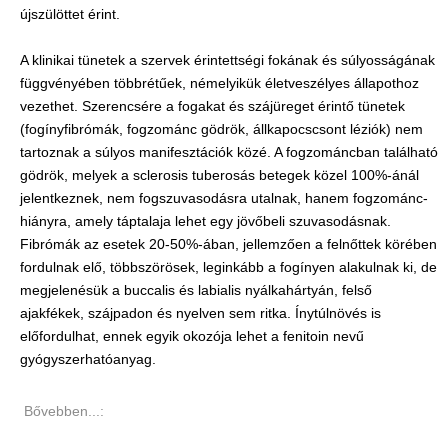
újszülöttet érint.
A klinikai tünetek a szervek érintettségi fokának és súlyosságának
függvényében többrétűek, némelyikük életveszélyes állapothoz
vezethet. Szerencsére a fogakat és szájüreget érintő tünetek
(fogínyfibrómák, fogzománc gödrök, állkapocscsont léziók) nem
tartoznak a súlyos manifesztációk közé. A fogzománcban található
gödrök, melyek a sclerosis tuberosás betegek közel 100%-ánál
jelentkeznek, nem fogszuvasodásra utalnak, hanem fogzománc-
hiányra, amely táptalaja lehet egy jövőbeli szuvasodásnak.
Fibrómák az esetek 20-50%-ában, jellemzően a felnőttek körében
fordulnak elő, többszörösek, leginkább a fogínyen alakulnak ki, de
megjelenésük a buccalis és labialis nyálkahártyán, felső
ajakfékek, szájpadon és nyelven sem ritka. Ínytúlnövés is
előfordulhat, ennek egyik okozója lehet a fenitoin nevű
gyógyszerhatóanyag.
Bővebben...: