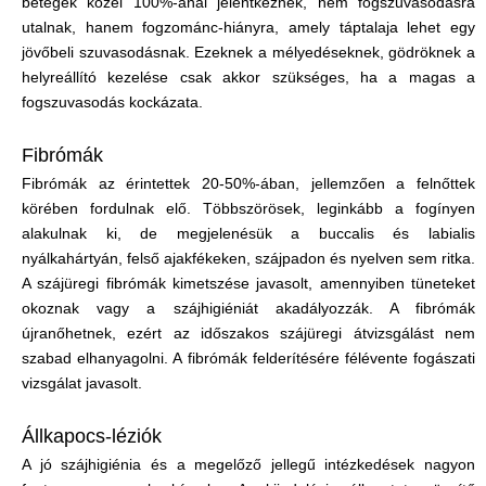
betegek közel 100%-ánál jelentkeznek, nem fogszuvasodásra
utalnak, hanem fogzománc-hiányra, amely táptalaja lehet egy
jövőbeli szuvasodásnak. Ezeknek a mélyedéseknek, gödröknek a
helyreállító kezelése csak akkor szükséges, ha a magas a
fogszuvasodás kockázata.
Fibrómák
Fibrómák az érintettek 20-50%-ában, jellemzően a felnőttek
körében fordulnak elő. Többszörösek, leginkább a fogínyen
alakulnak ki, de megjelenésük a buccalis és labialis
nyálkahártyán, felső ajakfékeken, szájpadon és nyelven sem ritka.
A szájüregi fibrómák kimetszése javasolt, amennyiben tüneteket
okoznak vagy a szájhigiéniát akadályozzák. A fibrómák
újranőhetnek, ezért az időszakos szájüregi átvizsgálást nem
szabad elhanyagolni. A fibrómák felderítésére félévente fogászati
vizsgálat javasolt.
Állkapocs-léziók
A jó szájhigiénia és a megelőző jellegű intézkedések nagyon