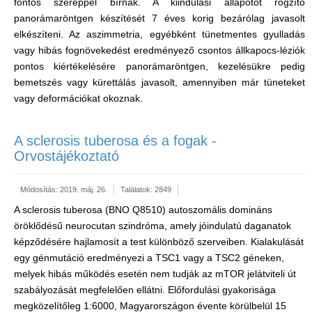
fontos szereppel bírnak. A kiindulási állapotot rögzítő
panorámaröntgen készítését 7 éves korig bezárólag javasolt
elkészíteni. Az aszimmetria, egyébként tünetmentes gyulladás
vagy hibás fognövekedést eredményező csontos állkapocs-léziók
pontos kiértékelésére panorámaröntgen, kezelésükre pedig
bemetszés vagy kürettálás javasolt, amennyiben már tüneteket
vagy deformációkat okoznak.
A sclerosis tuberosa és a fogak -
Orvostájékoztató
Módosítás: 2019. máj. 26.
Találatok: 2849
A sclerosis tuberosa (BNO Q8510) autoszomális domináns
öröklődésű neurocutan szindróma, amely jóindulatú daganatok
képződésére hajlamosít a test különböző szerveiben. Kialakulását
egy génmutáció eredményezi a TSC1 vagy a TSC2 géneken,
melyek hibás működés esetén nem tudják az mTOR jelátviteli út
szabályozását megfelelően ellátni. Előfordulási gyakorisága
megközelítőleg 1:6000, Magyarországon évente körülbelül 15