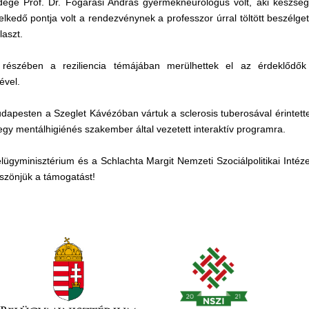
ége Prof. Dr. Fogarasi András gyermekneurológus volt, aki készségg
lkedő pontja volt a rendezvénynek a professzor úrral töltött beszélget
laszt.
 részében a reziliencia témájában merülhettek el az érdeklődő
ével.
dapesten a Szeglet Kávézóban vártuk a sclerosis tuberosával érintette
 egy mentálhigiénés szakember által vezetett interaktív programra.
ügyminisztérium és a Schlachta Margit Nemzeti Szociálpolitikai Intéz
szönjük a támogatást!