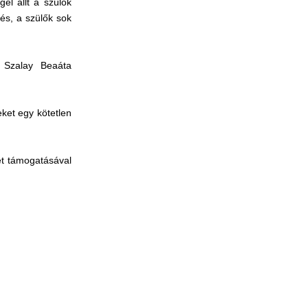
el állt a szülők
és, a szülők sok
k Szalay Beaáta
ket egy kötetlen
et támogatásával