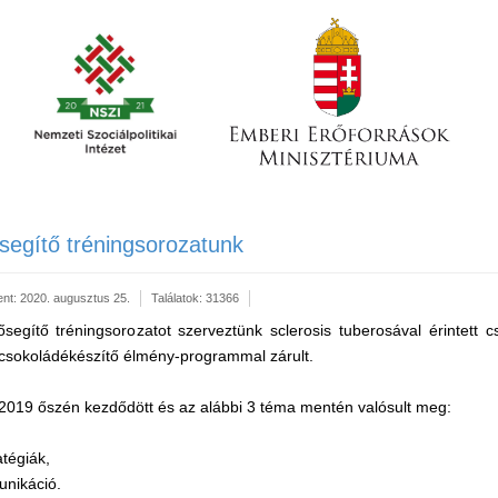
ősegítő tréningsorozatunk
ent: 2020. augusztus 25.
Találatok: 31366
egítő tréningsorozatot szerveztünk sclerosis tuberosával érintett c
csokoládékészítő élmény-programmal zárult.
2019 őszén kezdődött és az alábbi 3 téma mentén valósult meg:
tégiák,
unikáció.