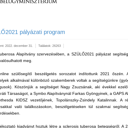
LŐ2021 pályázati program
ent: 2022. december 31.
Találatok: 26263
Tuberosa Alapítvány szervezésében, a SZÜLŐ2021 pályázat segítsé
valósulhatott meg.
nline szülősegítő beszélgetés sorozatot indítottunk 2021 őszén. 
 melyek alkalmával különböző szakemberek voltak a segítségünkre (g
ógusok). Köszönjük a segítséget Nagy Zsuzsának, aki évekkel ezelőt
ráti Társaságot, a Symbo Alapítványnál Farkas Gyöngyinek, a GAPS Ala
thesda KIDSZ vezetőjének, Topolánszky-Zsindely Katalinnak. A ré
rsakkal való találkozásokon, beszélgetéseken túl szakmai segítsé
érdésekben.
ájékoztató kiadványt hoztuk létre a sclerosis tuberosa betegségről. A 