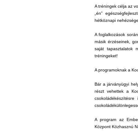
A tréningek célja az v
„én” egészségfejles
hétköznapi nehézségek 
A foglalkozások során
másik érzéseinek, go
saját tapasztalatok
tréningeket!
A programoknak a Kock
Bár a járványügyi hel
részt vehettek a Ko
csokoládékészítésre
csokoládékülönlegess
A program az Emberi
Központ Közhasznú Non