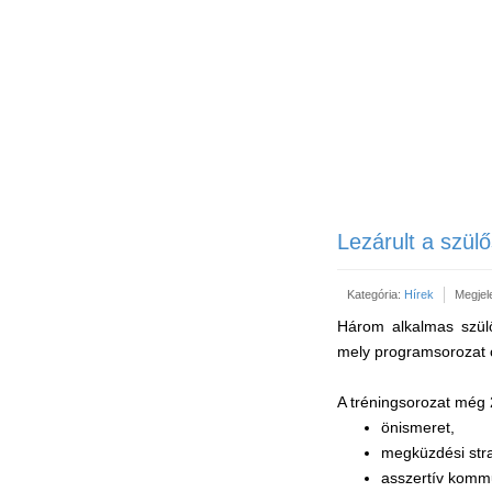
Lezárult a szül
Kategória:
Hírek
Megjel
Három alkalmas szülős
mely programsorozat 
A tréningsorozat még 
önismeret,
megküzdési stra
asszertív komm