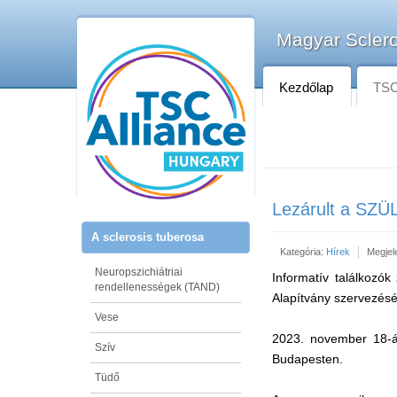
Magyar Sclero
Kezdőlap
TSC-
Lezárult a SZÜ
A sclerosis tuberosa
Kategória:
Hírek
Megjel
Neuropszichiátriai
Informatív találkozók
rendellenességek (TAND)
Alapítvány szervezés
Vese
2023. november 18-án
Szív
Budapesten.
Tüdő