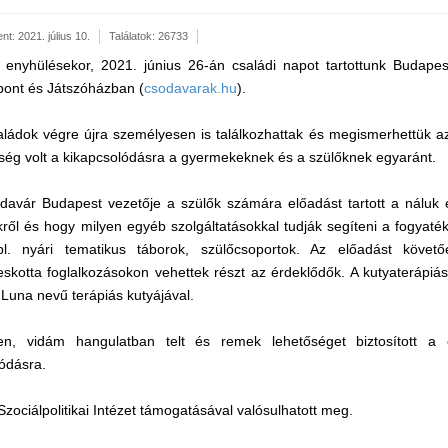
nt: 2021. július 10.
Találatok: 26733
enyhülésekor, 2021. június 26-án családi napot tartottunk Budape
zpont és Játszóházban (
csodavarak.hu
).
ládok végre újra személyesen is találkozhattak és megismerhettük az 
ség volt a kikapcsolódásra a gyermekeknek és a szülőknek egyaránt.
davár Budapest vezetője a szülők számára előadást tartott a náluk
ekről és hogy milyen egyéb szolgáltatásokkal tudják segíteni a fogyat
pl. nyári tematikus táborok, szülőcsoportok. Az előadást követő
eskotta foglalkozásokon vehettek részt az érdeklődők. A kutyaterápiás
a Luna nevű terápiás kutyájával.
en, vidám hangulatban telt és remek lehetőséget biztosított a
ódásra.
zociálpolitikai Intézet támogatásával valósulhatott meg.