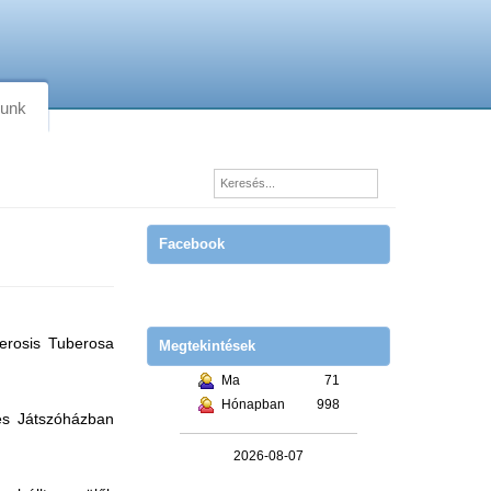
lunk
Facebook
lerosis Tuberosa
Megtekintések
Ma
71
Hónapban
998
és Játszóházban
2026-08-07