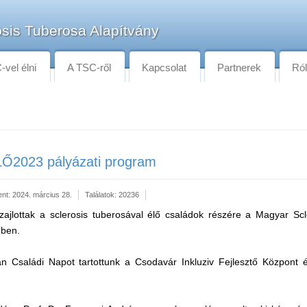
sis Tuberosa Alapítvány
vel élni
A TSC-ről
Kapcsolat
Partnerek
Ró
LŐ2023 pályázati program
ent: 2024. március 28.
Találatok: 20236
 zajlottak a sclerosis tuberosával élő családok részére a Magyar Sc
ében.
 Családi Napot tartottunk a Csodavár Inkluziv Fejlesztő Központ 