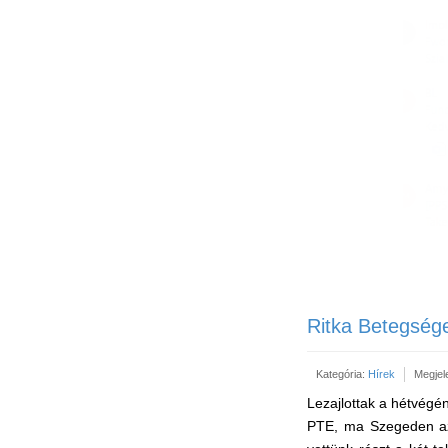
Ritka Betegség
Kategória:
Hírek
Megjele
Lezajlottak a hétvégé
PTE, ma Szegeden az