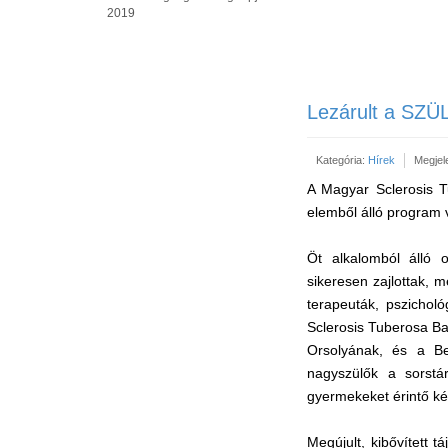
2019
Lezárult a SZÜ
Kategória:
Hírek
Megjel
A Magyar Sclerosis 
elemből álló program 
Öt alkalomból álló o
sikeresen zajlottak,
terapeuták, pszichol
Sclerosis Tuberosa Ba
Orsolyának, és a Be
nagyszülők a sorstá
gyermekeket érintő k
Megújult, kibővített t