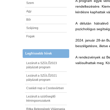
A program egyik vend
Szem
rendelkezésére. Kieme
Agy
kérdésre kaphattak vá
Bőr
A délután hátralévő
Szájüreg
pszichológus segítség
Fogak
2024. január 28-án Bu
beszélgetésre, illetve
Legfrissebb hírek
A rendezvények az Bel
valósulhattak meg. Kö
Lezárult a SZÜLŐ2023
pályázati program
Lezárult a SZÜLŐ2021
pályázati program
Családi nap a Csodavárban
Lezárult a szülősegítő
tréningsorozatunk
Ritka Betegségek Világnapja