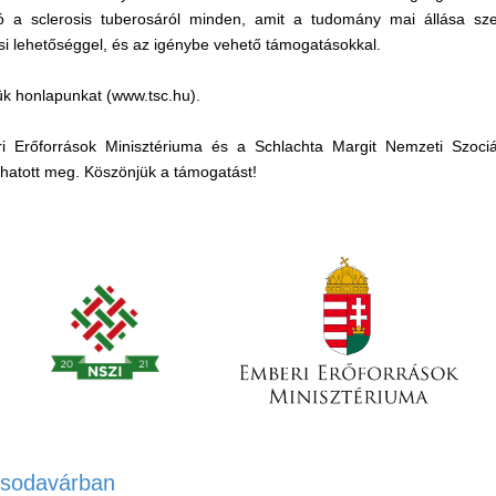
ó a sclerosis tuberosáról minden, amit a tudomány mai állása szer
ési lehetőséggel, és az igénybe vehető támogatásokkal.
ttük honlapunkat (www.tsc.hu).
Erőforrások Minisztériuma és a Schlachta Margit Nemzeti Szociálpo
hatott meg. Köszönjük a támogatást!
Csodavárban