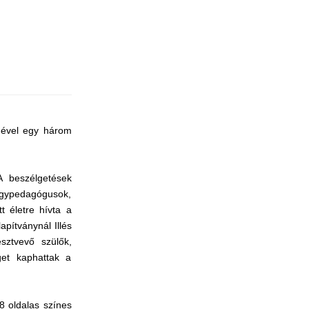
gével egy három
A beszélgetések
yógypedagógusok,
t életre hívta a
pítványnál Illés
sztvevő szülők,
get kaphattak a
28 oldalas színes