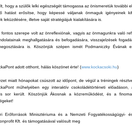
olt, hogy a szülők lelki egészségét támogassa az önismeretük további e
ztő hatást erősítse, hogy képessé váljanak önmaguk igényeinek ki
leküzdésére, illetve saját stratégiájuk kialakítására is.
 fontos szerepe volt az önreflexiónak, vagyis az önmagunkra való ref
ndolatainak meghallgatására és befogadására, visszajelzések fogadá
 megosztására is. Köszönjük szépen ismét Podmaniczky Évának 
aPont adott otthont, hálás köszönet érte! (
www.kockacsoki.hu
)
yzet miatt hónapokat csúszott az időpont, de végül a tréningek résztve
ckaPont műhelyében egy interaktív csokoládétörténeti előadáson,
 is sor került. Köszönjük Ákosnak a közreműködést, és a finom
égeket!
 Erőforrások Minisztériuma és a Nemzeti Fogyatékosságügyi- és S
profit Kft. és támogatásával valósult meg