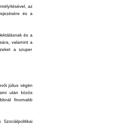
lmélyítésével, az
fejezésére és a
lektálásnak és a
sára, valamint a
ezeket a szuper
vői július végén
 ami után közös
abbnál finomabb
zociálpolitikai