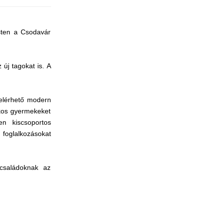
sten a Csodavár
új tagokat is. A
 elérhető modern
ékos gyermekeket
en kiscsoportos
 foglalkozásokat
 családoknak az