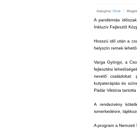
Kategória:
Hírek
Megjele
A pandémiás időszak 
Inkluzív Fejlesztő Kö
Hosszú idő után a csa
helyszín remek lehető
Varga Györgyi, a Cso
fejlesztési lehetőség
nevelő családokat: 
kutyaterápiás és szín
Pádár Viktória tartott
A rendezvény kötetl
ismerkedésre, tájékoz
A program a Nemzeti S