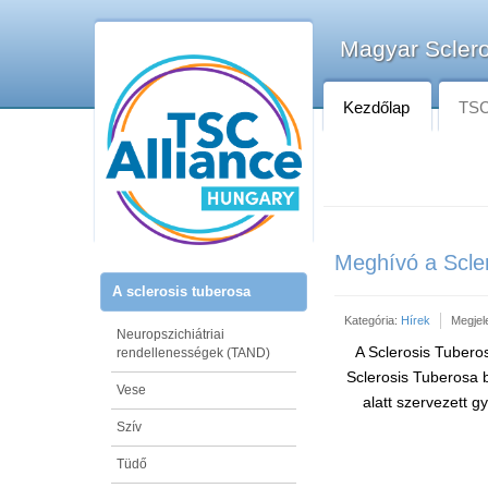
Magyar Sclero
Kezdőlap
TSC-
Meghívó a Scler
A sclerosis tuberosa
Kategória:
Hírek
Megjel
Neuropszichiátriai
A Sclerosis Tubero
rendellenességek (TAND)
Sclerosis Tuberosa 
Vese
alatt szervezett 
Szív
Tüdő