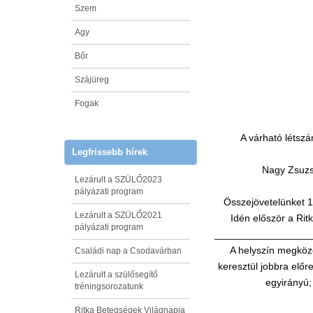
Szem
Agy
Bőr
Szájüreg
Fogak
A várható létszá
Legfrissebb hírek
Nagy Zsuzs
Lezárult a SZÜLŐ2023
pályázati program
Összejövetelünket 
Lezárult a SZÜLŐ2021
Idén először a Rit
pályázati program
_________________
A helyszín megköze
Családi nap a Csodavárban
keresztül jobbra előr
Lezárult a szülősegítő
egyirányú; 
tréningsorozatunk
Ritka Betegségek Világnapja