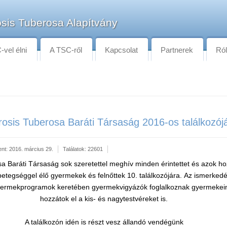
sis Tuberosa Alapítvány
vel élni
A TSC-ről
Kapcsolat
Partnerek
Ró
osis Tuberosa Baráti Társaság 2016-os találkozój
ent: 2016. március 29.
Találatok: 22601
sa Baráti Társaság sok szeretettel meghív minden érintettet és azok ho
betegséggel élő gyermekek és felnőttek 10. találkozójára. Az ismerked
gyermekprogramok keretében gyermekvigyázók foglalkoznak gyermekein
hozzátok el a kis- és nagytestvéreket is.
A találkozón idén is részt vesz állandó vendégünk