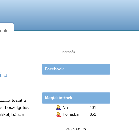
lunk
Facebook
ára
Megtekintések
zzátartozóit a
és, beszélgetés
Ma
101
kkel, bátran
Hónapban
851
2026-08-06