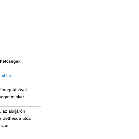
érhetőségek
ail.hu
ámogatásával.
mogat minket.
_________________
 az aluljárón
 a Bethesda utca
t van.