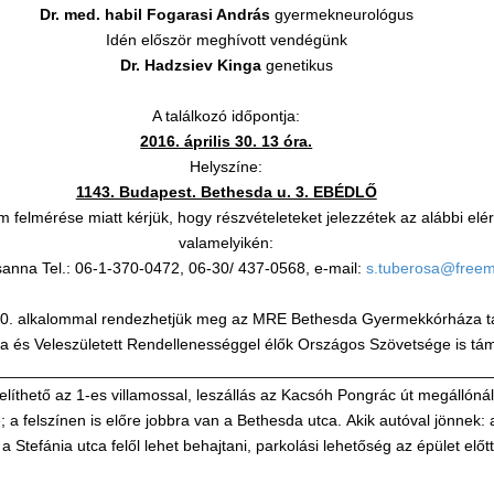
Dr. med. habil Fogarasi András
gyermekneurológus
Idén először meghívott vendégünk
Dr. Hadzsiev Kinga
genetikus
A találkozó időpontja:
2016. április 30. 13 óra.
Helyszíne:
1143. Budapest. Bethesda u. 3. EBÉDLŐ
m felmérése miatt kérjük, hogy részvételeteket jelezzétek az alábbi el
valamelyikén:
anna Tel.: 06-1-370-0472, 06-30/ 437-0568, e-mail:
s.tuberosa@freem
10. alkalommal rendezhetjük meg az MRE Bethesda Gyermekkórháza t
ka és Veleszületett Rendellenességgel élők Országos Szövetsége is tá
________________________________________________________
líthető az 1-es villamossal, leszállás az Kacsóh Pongrác út megállónál,
e; a felszínen is előre jobbra van a Bethesda utca. Akik autóval jönnek:
a Stefánia utca felől lehet behajtani, parkolási lehetőség az épület előt