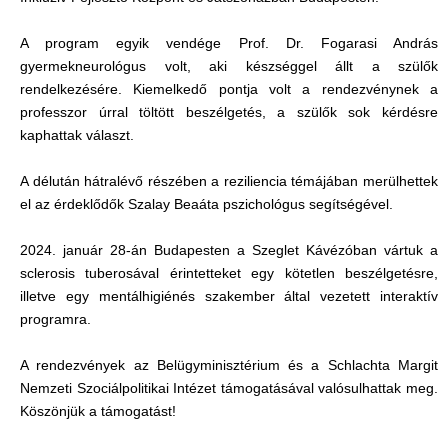
A program egyik vendége Prof. Dr. Fogarasi András
gyermekneurológus volt, aki készséggel állt a szülők
rendelkezésére. Kiemelkedő pontja volt a rendezvénynek a
professzor úrral töltött beszélgetés, a szülők sok kérdésre
kaphattak választ.
A délután hátralévő részében a reziliencia témájában merülhettek
el az érdeklődők Szalay Beaáta pszichológus segítségével.
2024. január 28-án Budapesten a Szeglet Kávézóban vártuk a
sclerosis tuberosával érintetteket egy kötetlen beszélgetésre,
illetve egy mentálhigiénés szakember által vezetett interaktív
programra.
A rendezvények az Belügyminisztérium és a Schlachta Margit
Nemzeti Szociálpolitikai Intézet támogatásával valósulhattak meg.
Köszönjük a támogatást!