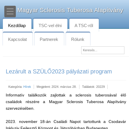
Magyar Sclerosis Tuberosa Alapítvány
Kezdőlap
TSC-vel élni
A TSC-ről
Kapcsolat
Partnerek
Rólunk
Lezárult a SZÜLŐ2023 pályázati program
Kategória:
Hírek
Megjelent: 2024. március 28.
Találatok: 20229
Informatív találkozók zajlottak a sclerosis tuberosával élő
családok részére a Magyar Sclerosis Tuberosa Alapítvány
szervezésében.
2023. november 18-án Családi Napot tartottunk a Csodavár
Inkluziv Fejlesztő Központ és Játszóházban Budapesten.