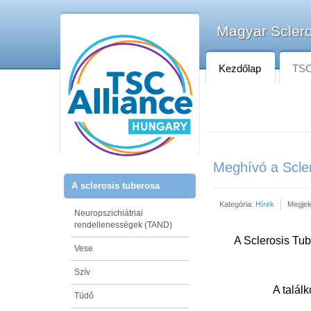
Magyar Sclero
Kezdőlap
TSC-
Meghívó a Scler
A sclerosis tuberosa
Kategória:
Hírek
Megjel
Neuropszichiátriai
rendellenességek (TAND)
A Sclerosis Tub
Vese
Szív
A talál
Tüdő