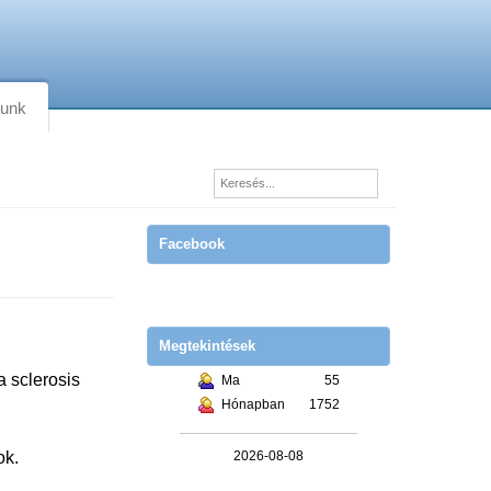
lunk
Facebook
Megtekintések
a sclerosis
Ma
55
Hónapban
1752
ok.
2026-08-08