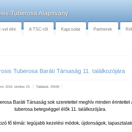
sis Tuberosa Alapítvány
vel élni
A TSC-ről
Kapcsolat
Partnerek
Ró
osis Tuberosa Baráti Társaság 11. találkozójára
ent: 2016. október 23.
Találatok: 25549
erosa Baráti Társaság sok szeretettel meghív minden érintettet 
tuberosa betegséggel élők
11. találkozójára.
kozó fő témái: legújabb kezelési módok, újdonságok, tapasztalat