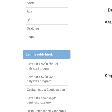
Szem
Dr
Agy
Bőr
A t
Szájüreg
Fogak
Legfrissebb hírek
Lezárult a SZÜLŐ2023
pályázati program
Kérj
Lezárult a SZÜLŐ2021
pályázati program
Családi nap a Csodavárban
Lezárult a szülősegítő
tréningsorozatunk
Ritka Betegségek Világnapja