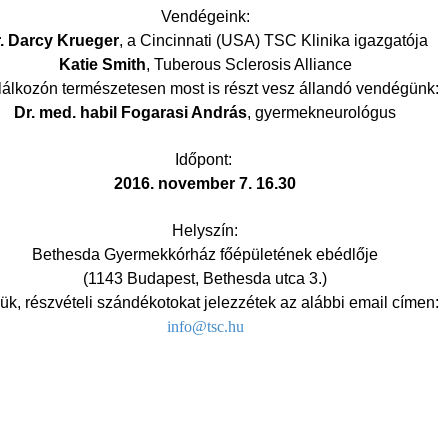
Vendégeink:
. Darcy Krueger
, a Cincinnati (USA) TSC Klinika igazgatója
Katie Smith
, Tuberous Sclerosis Alliance
alálkozón természetesen most is részt vesz állandó vendégünk:
Dr. med. habil Fogarasi András
, gyermekneurológus
Időpont:
2016. november 7. 16.30
Helyszín:
Bethesda Gyermekkórház főépületének ebédlője
(1143 Budapest, Bethesda utca 3.)
ük, részvételi szándékotokat jelezzétek az alábbi email címen:
info@tsc.hu