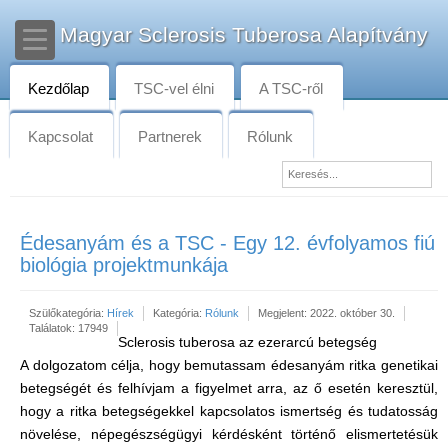
Magyar Sclerosis Tuberosa Alapítvány
Kezdőlap
TSC-vel élni
A TSC-ről
Kapcsolat
Partnerek
Rólunk
Édesanyám és a TSC - Egy 12. évfolyamos fiú
biológia projektmunkája
Szülőkategória:
Hírek
Kategória:
Rólunk
Megjelent: 2022. október 30.
Találatok: 17949
Sclerosis tuberosa az ezerarcú betegség
A dolgozatom célja, hogy bemutassam édesanyám ritka genetikai
betegségét és felhívjam a figyelmet arra, az ő esetén keresztül,
hogy a ritka betegségekkel kapcsolatos ismertség és tudatosság
növelése, népegészségügyi kérdésként történő elismertetésük