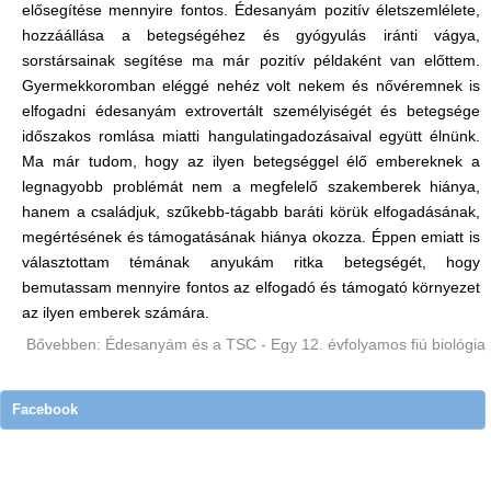
elősegítése mennyire fontos. Édesanyám pozitív életszemlélete,
hozzáállása a betegségéhez és gyógyulás iránti vágya,
sorstársainak segítése ma már pozitív példaként van előttem.
Gyermekkoromban eléggé nehéz volt nekem és nővéremnek is
elfogadni édesanyám extrovertált személyiségét és betegsége
időszakos romlása miatti hangulatingadozásaival együtt élnünk.
Ma már tudom, hogy az ilyen betegséggel élő embereknek a
legnagyobb problémát nem a megfelelő szakemberek hiánya,
hanem a családjuk, szűkebb-tágabb baráti körük elfogadásának,
megértésének és támogatásának hiánya okozza. Éppen emiatt is
választottam témának anyukám ritka betegségét, hogy
bemutassam mennyire fontos az elfogadó és támogató környezet
az ilyen emberek számára.
Bővebben: Édesanyám és a TSC - Egy 12. évfolyamos fiú biológia
Facebook