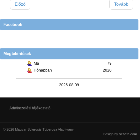
Előző
Tovább
Facebook
Megtekintések
Ma
79
Hónapban
2020
2026-08-09
Adatkezelési tájékoztató
© 2026 Magyar Sclerosis Tuberosa Alapítvány
Design by
schefa.com