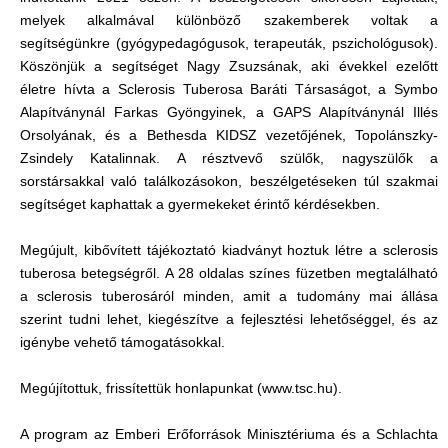
melyek alkalmával különböző szakemberek voltak a
segítségünkre (gyógypedagógusok, terapeuták, pszichológusok).
Köszönjük a segítséget Nagy Zsuzsának, aki évekkel ezelőtt
életre hívta a Sclerosis Tuberosa Baráti Társaságot, a Symbo
Alapítványnál Farkas Gyöngyinek, a GAPS Alapítványnál Illés
Orsolyának, és a Bethesda KIDSZ vezetőjének, Topolánszky-
Zsindely Katalinnak. A résztvevő szülők, nagyszülők a
sorstársakkal való találkozásokon, beszélgetéseken túl szakmai
segítséget kaphattak a gyermekeket érintő kérdésekben.
Megújult, kibővített tájékoztató kiadványt hoztuk létre a sclerosis
tuberosa betegségről. A 28 oldalas színes füzetben megtalálható
a sclerosis tuberosáról minden, amit a tudomány mai állása
szerint tudni lehet, kiegészítve a fejlesztési lehetőséggel, és az
igénybe vehető támogatásokkal.
Megújítottuk, frissítettük honlapunkat (www.tsc.hu).
A program az Emberi Erőforrások Minisztériuma és a Schlachta