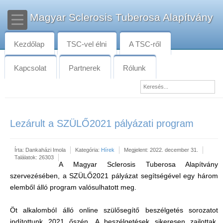
Magyar Sclerosis Tuberosa Alapítvány
Kezdőlap
TSC-vel élni
A TSC-ről
Kapcsolat
Partnerek
Rólunk
Lezárult a SZÜLŐ2021 pályázati program
Írta:
Dankaházi Imola
Kategória:
Hírek
Megjelent: 2022. december 31.
Találatok: 26303
A Magyar Sclerosis Tuberosa Alapítvány
szervezésében, a SZÜLŐ2021 pályázat segítségével egy három
elemből álló program valósulhatott meg.
Öt alkalomból álló online szülősegítő beszélgetés sorozatot
indítottunk 2021 őszén. A beszélgetések sikeresen zajlottak,