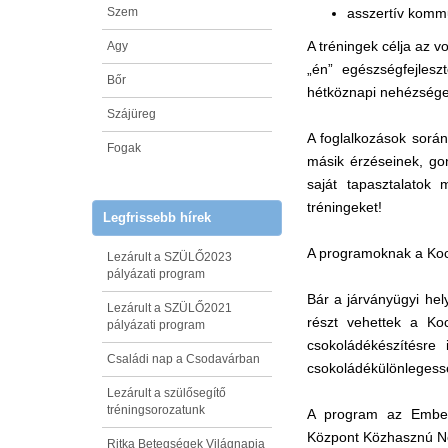
Szem
asszertív komm
A tréningek célja az v
Agy
„én” egészségfejles
Bőr
hétköznapi nehézségek 
Szájüreg
A foglalkozások során
Fogak
másik érzéseinek, go
saját tapasztalatok
tréningeket!
Legfrissebb hírek
A programoknak a Kock
Lezárult a SZÜLŐ2023
pályázati program
Bár a járványügyi hel
Lezárult a SZÜLŐ2021
részt vehettek a Ko
pályázati program
csokoládékészítésre
Családi nap a Csodavárban
csokoládékülönlegess
Lezárult a szülősegítő
tréningsorozatunk
A program az Emberi
Központ Közhasznú Non
Ritka Betegségek Világnapja