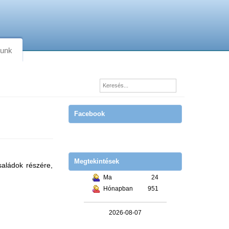
lunk
Facebook
Megtekintések
saládok részére,
Ma
24
Hónapban
951
2026-08-07