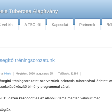
sis Tuberosa Alapítvány
vel élni
A TSC-ről
Kapcsolat
Partnerek
Ró
ősegítő tréningsorozatunk
ria:
Hírek
Megjelent: 2020. augusztus 25.
Találatok: 31364
egítő tréningsorozatot szerveztünk sclerosis tuberosával érintett c
csokoládékészítő élmény-programmal zárult.
2019 őszén kezdődött és az alábbi 3 téma mentén valósult meg:
tégiák,