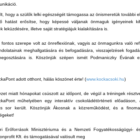
unikáció.
olt, hogy a szülők lelki egészségét támogassa az önismeretük további e
ztő hatást erősítse, hogy képessé váljanak önmaguk igényeinek ki
leküzdésére, illetve saját stratégiájuk kialakítására is.
 fontos szerepe volt az önreflexiónak, vagyis az önmagunkra való ref
ndolatainak meghallgatására és befogadására, visszajelzések fogadá
 megosztására is. Köszönjük szépen ismét Podmaniczky Évának 
aPont adott otthont, hálás köszönet érte! (
www.kockacsoki.hu
)
yzet miatt hónapokat csúszott az időpont, de végül a tréningek résztve
ckaPont műhelyében egy interaktív csokoládétörténeti előadáson,
 is sor került. Köszönjük Ákosnak a közreműködést, és a finom
égeket!
 Erőforrások Minisztériuma és a Nemzeti Fogyatékosságügyi- és S
profit Kft. és támogatásával valósult meg