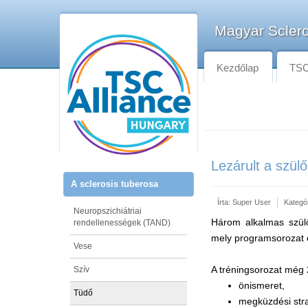
Magyar Sclero
Kezdőlap
TSC-
Lezárult a szül
A sclerosis tuberosa
Írta:
Super User
Kategó
Neuropszichiátriai
Három alkalmas szülős
rendellenességek (TAND)
mely programsorozat 
Vese
A tréningsorozat még 
Szív
önismeret,
Tüdő
megküzdési stra