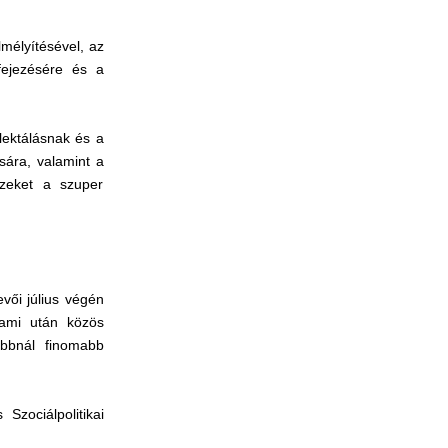
lmélyítésével, az
fejezésére és a
lektálásnak és a
sára, valamint a
ezeket a szuper
vői július végén
 ami után közös
abbnál finomabb
zociálpolitikai