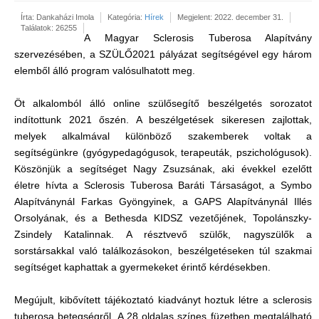
Írta:
Dankaházi Imola
Kategória:
Hírek
Megjelent: 2022. december 31.
Találatok: 26255
A Magyar Sclerosis Tuberosa Alapítvány
szervezésében, a SZÜLŐ2021 pályázat segítségével egy három
elemből álló program valósulhatott meg.
Öt alkalomból álló online szülősegítő beszélgetés sorozatot
indítottunk 2021 őszén. A beszélgetések sikeresen zajlottak,
melyek alkalmával különböző szakemberek voltak a
segítségünkre (gyógypedagógusok, terapeuták, pszichológusok).
Köszönjük a segítséget Nagy Zsuzsának, aki évekkel ezelőtt
életre hívta a Sclerosis Tuberosa Baráti Társaságot, a Symbo
Alapítványnál Farkas Gyöngyinek, a GAPS Alapítványnál Illés
Orsolyának, és a Bethesda KIDSZ vezetőjének, Topolánszky-
Zsindely Katalinnak. A résztvevő szülők, nagyszülők a
sorstársakkal való találkozásokon, beszélgetéseken túl szakmai
segítséget kaphattak a gyermekeket érintő kérdésekben.
Megújult, kibővített tájékoztató kiadványt hoztuk létre a sclerosis
tuberosa betegségről. A 28 oldalas színes füzetben megtalálható