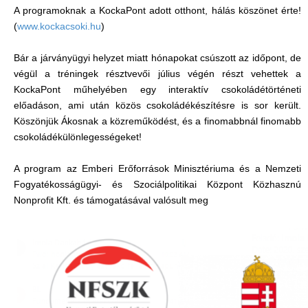
A programoknak a KockaPont adott otthont, hálás köszönet érte!
(
www.kockacsoki.hu
)
Bár a járványügyi helyzet miatt hónapokat csúszott az időpont, de
végül a tréningek résztvevői július végén részt vehettek a
KockaPont műhelyében egy interaktív csokoládétörténeti
előadáson, ami után közös csokoládékészítésre is sor került.
Köszönjük Ákosnak a közreműködést, és a finomabbnál finomabb
csokoládékülönlegességeket!
A program az Emberi Erőforrások Minisztériuma és a Nemzeti
Fogyatékosságügyi- és Szociálpolitikai Központ Közhasznú
Nonprofit Kft. és támogatásával valósult meg