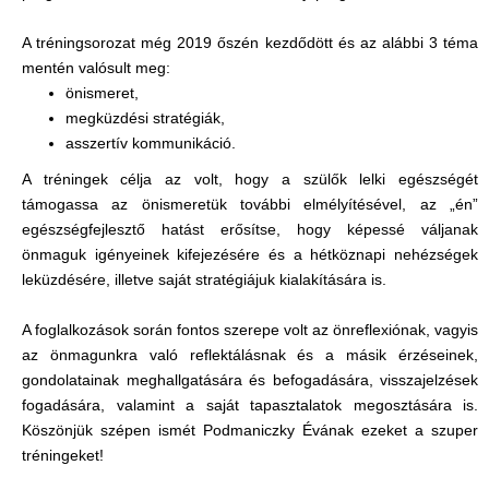
A tréningsorozat még 2019 őszén kezdődött és az alábbi 3 téma
mentén valósult meg:
önismeret,
megküzdési stratégiák,
asszertív kommunikáció.
A tréningek célja az volt, hogy a szülők lelki egészségét
támogassa az önismeretük további elmélyítésével, az „én”
egészségfejlesztő hatást erősítse, hogy képessé váljanak
önmaguk igényeinek kifejezésére és a hétköznapi nehézségek
leküzdésére, illetve saját stratégiájuk kialakítására is.
A foglalkozások során fontos szerepe volt az önreflexiónak, vagyis
az önmagunkra való reflektálásnak és a másik érzéseinek,
gondolatainak meghallgatására és befogadására, visszajelzések
fogadására, valamint a saját tapasztalatok megosztására is.
Köszönjük szépen ismét Podmaniczky Évának ezeket a szuper
tréningeket!