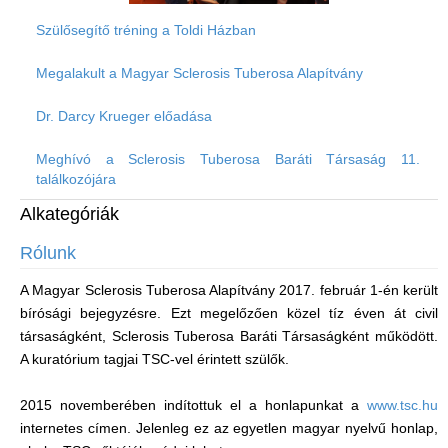
Szülősegítő tréning a Toldi Házban
Megalakult a Magyar Sclerosis Tuberosa Alapítvány
Dr. Darcy Krueger előadása
Meghívó a Sclerosis Tuberosa Baráti Társaság 11.
találkozójára
Alkategóriák
Rólunk
A Magyar Sclerosis Tuberosa Alapítvány 2017. február 1-én került
bírósági bejegyzésre. Ezt megelőzően közel tíz éven át civil
társaságként, Sclerosis Tuberosa Baráti Társaságként működött.
A kuratórium tagjai TSC-vel érintett szülők.
2015 novemberében indítottuk el a honlapunkat a
www.tsc.hu
internetes címen. Jelenleg ez az egyetlen magyar nyelvű honlap,