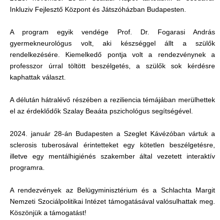
Inkluziv Fejlesztő Központ és Játszóházban Budapesten.
A program egyik vendége Prof. Dr. Fogarasi András
gyermekneurológus volt, aki készséggel állt a szülők
rendelkezésére. Kiemelkedő pontja volt a rendezvénynek a
professzor úrral töltött beszélgetés, a szülők sok kérdésre
kaphattak választ.
A délután hátralévő részében a reziliencia témájában merülhettek
el az érdeklődők Szalay Beaáta pszichológus segítségével.
2024. január 28-án Budapesten a Szeglet Kávézóban vártuk a
sclerosis tuberosával érintetteket egy kötetlen beszélgetésre,
illetve egy mentálhigiénés szakember által vezetett interaktív
programra.
A rendezvények az Belügyminisztérium és a Schlachta Margit
Nemzeti Szociálpolitikai Intézet támogatásával valósulhattak meg.
Köszönjük a támogatást!