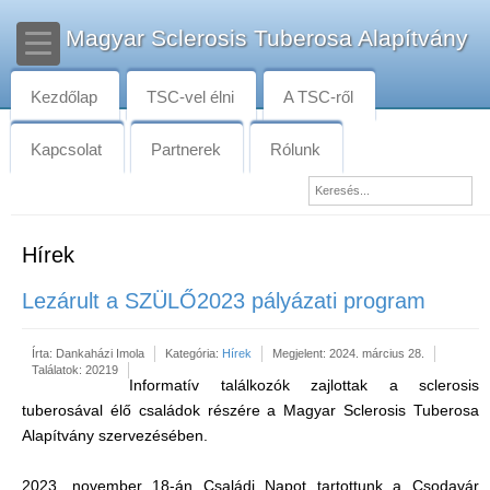
Magyar Sclerosis Tuberosa Alapítvány
Kezdőlap
TSC-vel élni
A TSC-ről
Kapcsolat
Partnerek
Rólunk
Hírek
Lezárult a SZÜLŐ2023 pályázati program
Írta:
Dankaházi Imola
Kategória:
Hírek
Megjelent: 2024. március 28.
Találatok: 20219
Informatív találkozók zajlottak a sclerosis
tuberosával élő családok részére a Magyar Sclerosis Tuberosa
Alapítvány szervezésében.
2023. november 18-án Családi Napot tartottunk a Csodavár