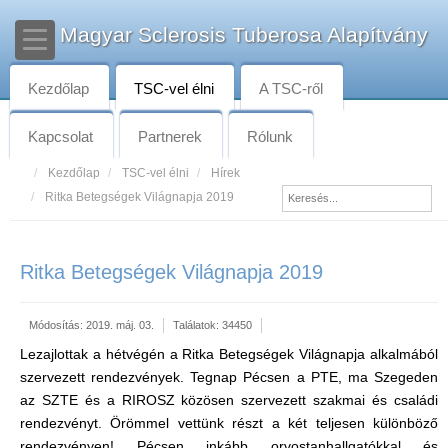
Magyar Sclerosis Tuberosa Alapítvány
Kezdőlap
TSC-vel élni
A TSC-ről
Kapcsolat
Partnerek
Rólunk
Kezdőlap
TSC-vel élni
Hírek
Ritka Betegségek Világnapja 2019
Ritka Betegségek Világnapja 2019
Módosítás: 2019. máj. 03.
Találatok: 34450
Lezajlottak a hétvégén a Ritka Betegségek Világnapja alkalmából
szervezett rendezvények. Tegnap Pécsen a PTE, ma Szegeden
az SZTE és a RIROSZ közösen szervezett szakmai és családi
rendezvényt. Örömmel vettünk részt a két teljesen különböző
rendezvényen! Pécsen inkább orvostanhallgatókkal és