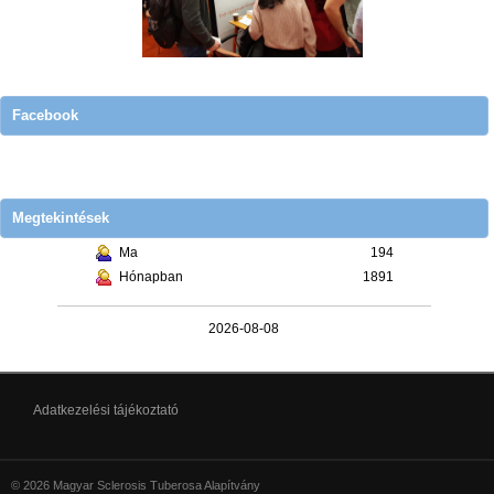
Facebook
Megtekintések
Ma
194
Hónapban
1891
2026-08-08
Adatkezelési tájékoztató
© 2026 Magyar Sclerosis Tuberosa Alapítvány