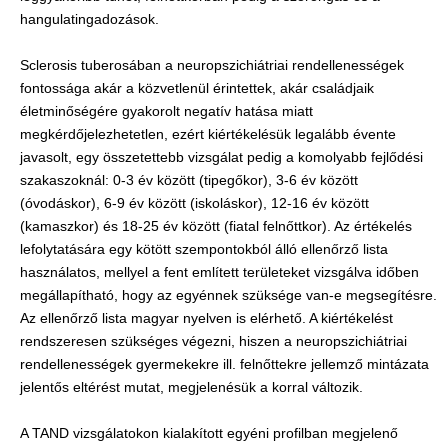
hangulatingadozások.
Sclerosis tuberosában a neuropszichiátriai rendellenességek
fontossága akár a közvetlenül érintettek, akár családjaik
életminőségére gyakorolt negatív hatása miatt
megkérdőjelezhetetlen, ezért kiértékelésük legalább évente
javasolt, egy összetettebb vizsgálat pedig a komolyabb fejlődési
szakaszoknál: 0-3 év között (tipegőkor), 3-6 év között
(óvodáskor), 6-9 év között (iskoláskor), 12-16 év között
(kamaszkor) és 18-25 év között (fiatal felnőttkor). Az értékelés
lefolytatására egy kötött szempontokból álló ellenőrző lista
használatos, mellyel a fent említett területeket vizsgálva időben
megállapítható, hogy az egyénnek szüksége van-e megsegítésre.
Az ellenőrző lista magyar nyelven is elérhető. A kiértékelést
rendszeresen szükséges végezni, hiszen a neuropszichiátriai
rendellenességek gyermekekre ill. felnőttekre jellemző mintázata
jelentős eltérést mutat, megjelenésük a korral változik.
A TAND vizsgálatokon kialakított egyéni profilban megjelenő