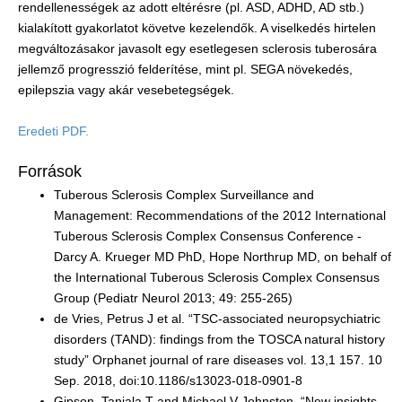
rendellenességek az adott eltérésre (pl. ASD, ADHD, AD stb.)
kialakított gyakorlatot követve kezelendők. A viselkedés hirtelen
megváltozásakor javasolt egy esetlegesen sclerosis tuberosára
jellemző progresszió felderítése, mint pl. SEGA növekedés,
epilepszia vagy akár vesebetegségek.
Eredeti PDF.
Források
Tuberous Sclerosis Complex Surveillance and
Management: Recommendations of the 2012 International
Tuberous Sclerosis Complex Consensus Conference -
Darcy A. Krueger MD PhD, Hope Northrup MD, on behalf of
the International Tuberous Sclerosis Complex Consensus
Group (Pediatr Neurol 2013; 49: 255-265)
de Vries, Petrus J et al. “TSC-associated neuropsychiatric
disorders (TAND): findings from the TOSCA natural history
study” Orphanet journal of rare diseases vol. 13,1 157. 10
Sep. 2018, doi:10.1186/s13023-018-0901-8
Gipson, Tanjala T and Michael V Johnston. “New insights