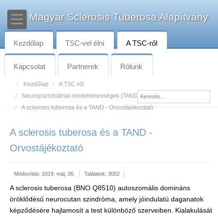
Magyar Sclerosis Tuberosa Alapítvány
Kezdőlap
TSC-vel élni
A TSC-ről
Kapcsolat
Partnerek
Rólunk
Kezdőlap
A TSC-ről
Neuropszichiátriai rendellenességek (TAND)
A sclerosis tuberosa és a TAND - Orvostájékoztató
A sclerosis tuberosa és a TAND -
Orvostájékoztató
Módosítás: 2019. máj. 26.
Találatok: 3002
A sclerosis tuberosa (BNO Q8510) autoszomális domináns
öröklődésű neurocutan szindróma, amely jóindulatú daganatok
képződésére hajlamosít a test különböző szerveiben. Kialakulását