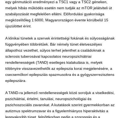
egy génmutáció eredményezi a TSC1 vagy a TSC2 géneken,
melyek hibás működés esetén nem tudják az mTOR jelátviteli út
szabályozását megfelelően ellátni. Előfordulási gyakorisága
megközelítőleg 1:6000, Magyarországon évente körülbelül 15
újszülöttet érint.
A klinikai tünetek a szervek érintettségi fokának és súlyosságának
függvényében többrétűek. Bár némely tünet életveszélyes
állapothoz vezethet, súlyos terhet jelenthet a családoknak a
sclerosis tuberosával kapcsolatos neuropszichiátriai
rendellenességek (TAND) esetleges kialakulása is, melyek
többnyire visszavezethetők az epilepszia korai megjelenésére, a
csecsemőkori epilepsziás spazmusokra és a gyógyszerrezisztens
epilepsziára.
A TAND-ra jellemző rendellenességek közé soroljuk a viselkedési,
pszichiátriai, értelmi, tanulási, neuropszichológiai és
pszichoszociális zavarokat. A kutatások szerint gyermekkorban az
autizmus spektrumzavar és a figyelemhiányos hiperaktivitás a
leggyakoribb tünet, felnőttkorban pedig a szorongás és a