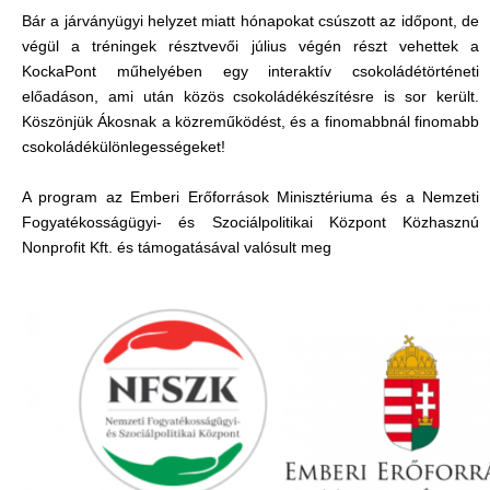
Bár a járványügyi helyzet miatt hónapokat csúszott az időpont, de
végül a tréningek résztvevői július végén részt vehettek a
KockaPont műhelyében egy interaktív csokoládétörténeti
előadáson, ami után közös csokoládékészítésre is sor került.
Köszönjük Ákosnak a közreműködést, és a finomabbnál finomabb
csokoládékülönlegességeket!
A program az Emberi Erőforrások Minisztériuma és a Nemzeti
Fogyatékosságügyi- és Szociálpolitikai Központ Közhasznú
Nonprofit Kft. és támogatásával valósult meg