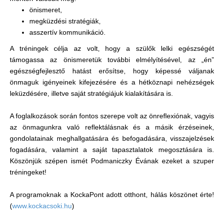
önismeret,
megküzdési stratégiák,
asszertív kommunikáció.
A tréningek célja az volt, hogy a szülők lelki egészségét
támogassa az önismeretük további elmélyítésével, az „én”
egészségfejlesztő hatást erősítse, hogy képessé váljanak
önmaguk igényeinek kifejezésére és a hétköznapi nehézségek
leküzdésére, illetve saját stratégiájuk kialakítására is.
A foglalkozások során fontos szerepe volt az önreflexiónak, vagyis
az önmagunkra való reflektálásnak és a másik érzéseinek,
gondolatainak meghallgatására és befogadására, visszajelzések
fogadására, valamint a saját tapasztalatok megosztására is.
Köszönjük szépen ismét Podmaniczky Évának ezeket a szuper
tréningeket!
A programoknak a KockaPont adott otthont, hálás köszönet érte!
(
www.kockacsoki.hu
)