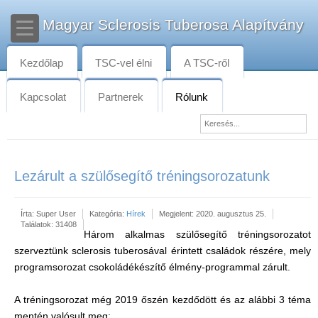
Magyar Sclerosis Tuberosa Alapítvány
Kezdőlap
TSC-vel élni
A TSC-ről
Kapcsolat
Partnerek
Rólunk
Lezárult a szülősegítő tréningsorozatunk
Írta:
Super User
Kategória:
Hírek
Megjelent: 2020. augusztus 25.
Találatok: 31408
Három alkalmas szülősegítő tréningsorozatot
szerveztünk sclerosis tuberosával érintett családok részére, mely
programsorozat csokoládékészítő élmény-programmal zárult.
A tréningsorozat még 2019 őszén kezdődött és az alábbi 3 téma
mentén valósult meg: