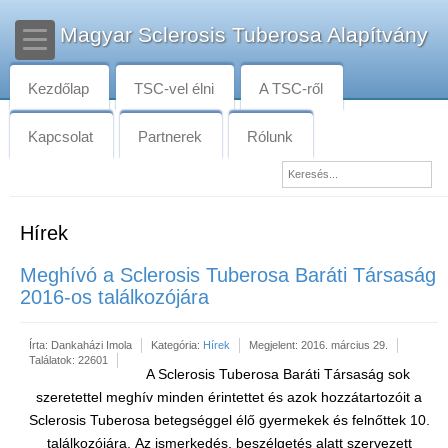
Magyar Sclerosis Tuberosa Alapítvány
Kezdőlap
TSC-vel élni
A TSC-ről
Kapcsolat
Partnerek
Rólunk
Hírek
Meghívó a Sclerosis Tuberosa Baráti Társaság
2016-os találkozójára
Írta:
Dankaházi Imola
Kategória:
Hírek
Megjelent: 2016. március 29.
Találatok: 22601
A Sclerosis Tuberosa Baráti Társaság sok
szeretettel meghív minden érintettet és azok hozzátartozóit a
Sclerosis Tuberosa betegséggel élő gyermekek és felnőttek 10.
találkozójára. Az ismerkedés, beszélgetés alatt szervezett