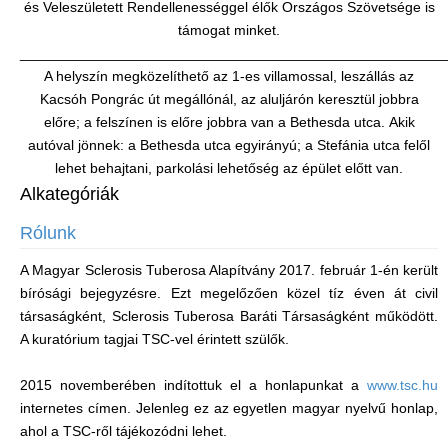
és Veleszületett Rendellenességgel élők Országos Szövetsége is
támogat minket.
_____________________________________________________
A helyszín megközelíthető az 1-es villamossal, leszállás az
Kacsóh Pongrác út megállónál, az aluljárón keresztül jobbra
előre; a felszínen is előre jobbra van a Bethesda utca. Akik
autóval jönnek: a Bethesda utca egyirányú; a Stefánia utca felől
lehet behajtani, parkolási lehetőség az épület előtt van.
Alkategóriák
Rólunk
A Magyar Sclerosis Tuberosa Alapítvány 2017. február 1-én került
bírósági bejegyzésre. Ezt megelőzően közel tíz éven át civil
társaságként, Sclerosis Tuberosa Baráti Társaságként működött.
A kuratórium tagjai TSC-vel érintett szülők.
2015 novemberében indítottuk el a honlapunkat a
www.tsc.hu
internetes címen. Jelenleg ez az egyetlen magyar nyelvű honlap,
ahol a TSC-ről tájékozódni lehet.