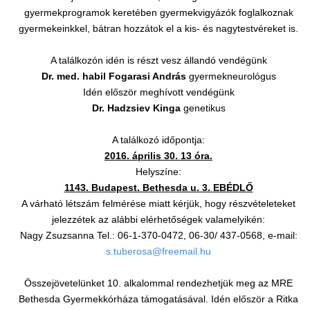
gyermekprogramok keretében gyermekvigyázók foglalkoznak
gyermekeinkkel, bátran hozzátok el a kis- és nagytestvéreket is.
A találkozón idén is részt vesz állandó vendégünk
Dr. med. habil Fogarasi András
gyermekneurológus
Idén először meghívott vendégünk
Dr. Hadzsiev Kinga
genetikus
A találkozó időpontja:
2016. április 30. 13 óra.
Helyszíne:
1143. Budapest. Bethesda u. 3. EBÉDLŐ
A várható létszám felmérése miatt kérjük, hogy részvételeteket
jelezzétek az alábbi elérhetőségek valamelyikén:
Nagy Zsuzsanna Tel.: 06-1-370-0472, 06-30/ 437-0568, e-mail:
s.tuberosa@freemail.hu
Összejövetelünket 10. alkalommal rendezhetjük meg az MRE
Bethesda Gyermekkórháza támogatásával. Idén először a Ritka