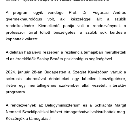
A program egyik vendége Prof. Dr. Fogarasi András
gyermekneurológus volt, aki készséggel állt a szülők
rendelkezésére. Kiemelkedő pontja volt a rendezvénynek a
professzor úrral töltött beszélgetés, a szülők sok kérdésre
kaphattak választ.
A délután hátralévő részében a reziliencia témájában merülhettek
el az érdeklődők Szalay Beaáta pszichológus segítségével.
2024. január 28-án Budapesten a Szeglet Kávézóban vártuk a
sclerosis tuberosával érintetteket egy kötetlen beszélgetésre,
illetve egy mentálhigiénés szakember által vezetett interaktív
programra.
A rendezvények az Belügyminisztérium és a Schlachta Margit
Nemzeti Szociálpolitikai Intézet támogatásával valósulhattak meg.
Köszönjük a támogatást!