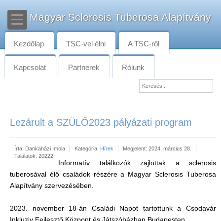
Magyar Sclerosis Tuberosa Alapítvány
Kezdőlap
TSC-vel élni
A TSC-ről
Kapcsolat
Partnerek
Rólunk
Lezárult a SZÜLŐ2023 pályázati program
Írta:
Dankaházi Imola
Kategória:
Hírek
Megjelent: 2024. március 28.
Találatok: 20222
Informatív találkozók zajlottak a sclerosis
tuberosával élő családok részére a Magyar Sclerosis Tuberosa
Alapítvány szervezésében.
2023. november 18-án Családi Napot tartottunk a Csodavár
Inkluziv Fejlesztő Központ és Játszóházban Budapesten.