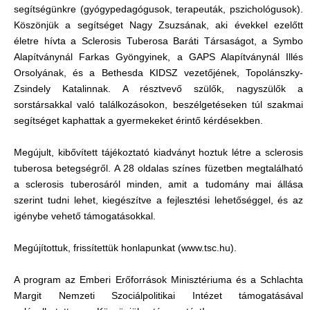
segítségünkre (gyógypedagógusok, terapeuták, pszichológusok).
Köszönjük a segítséget Nagy Zsuzsának, aki évekkel ezelőtt
életre hívta a Sclerosis Tuberosa Baráti Társaságot, a Symbo
Alapítványnál Farkas Gyöngyinek, a GAPS Alapítványnál Illés
Orsolyának, és a Bethesda KIDSZ vezetőjének, Topolánszky-
Zsindely Katalinnak. A résztvevő szülők, nagyszülők a
sorstársakkal való találkozásokon, beszélgetéseken túl szakmai
segítséget kaphattak a gyermekeket érintő kérdésekben.
Megújult, kibővített tájékoztató kiadványt hoztuk létre a sclerosis
tuberosa betegségről. A 28 oldalas színes füzetben megtalálható
a sclerosis tuberosáról minden, amit a tudomány mai állása
szerint tudni lehet, kiegészítve a fejlesztési lehetőséggel, és az
igénybe vehető támogatásokkal.
Megújítottuk, frissítettük honlapunkat (www.tsc.hu).
A program az Emberi Erőforrások Minisztériuma és a Schlachta
Margit Nemzeti Szociálpolitikai Intézet támogatásával